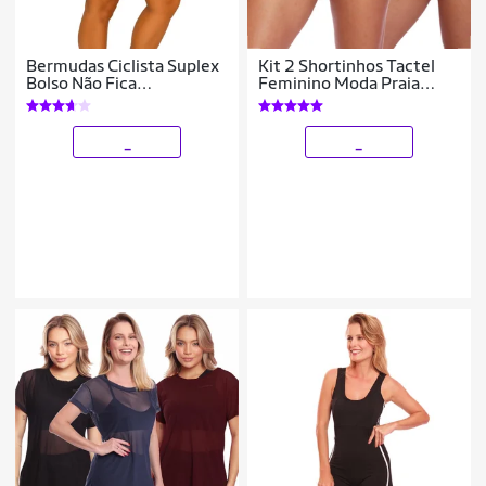
Bermudas Ciclista Suplex
Kit 2 Shortinhos Tactel
Bolso Não Fica
Feminino Moda Praia
Transparente Cós Alto Kit
Piscina Verão Adulto
ou Individual
_
_