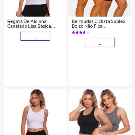
Regata De Alcinha
Bermudas Ciclista Suplex
Canelado Lisa Básica
Bolso Não Fica
Feminina
Transparente Cós Alto Kit
ou Individual
_
_