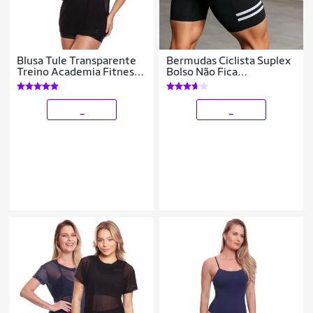
Blusa Tule Transparente
Bermudas Ciclista Suplex
Treino Academia Fitness
Bolso Não Fica
Casual
Transparente Cós Alto Kit
ou Individual
_
_