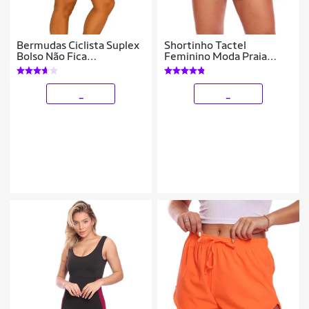
Bermudas Ciclista Suplex
Shortinho Tactel
Bolso Não Fica
Feminino Moda Praia
Transparente Cós Alto Kit
Piscina Verão Adulto
ou Individual
_
_