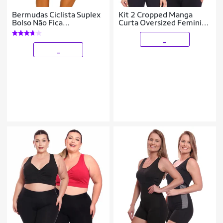
Bermudas Ciclista Suplex
Kit 2 Cropped Manga
Bolso Não Fica
Curta Oversized Feminino
Transparente Cós Alto Kit
Proteção Uv Blusa
ou Individual
_
_