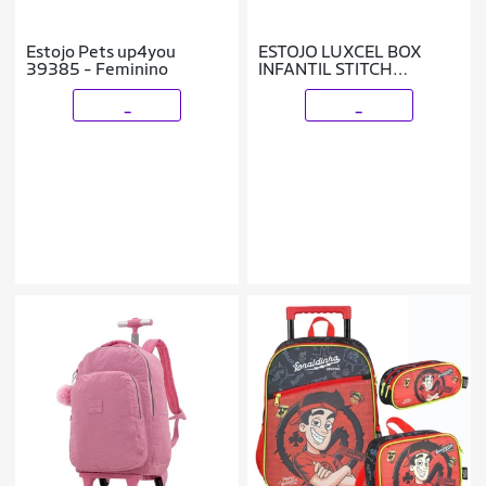
Estojo Pets up4you
ESTOJO LUXCEL BOX
39385 - Feminino
INFANTIL STITCH
EI42404SC
_
_