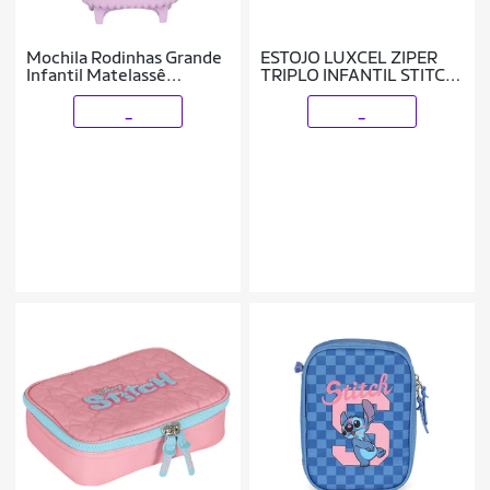
Mochila Rodinhas Grande
ESTOJO LUXCEL ZIPER
Infantil Matelassê
TRIPLO INFANTIL STITCH
Metalizado Rosa Lovers
ET50045SC
Up4you 360º Luxcel
_
_