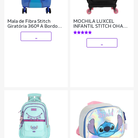
Mala de Fibra Stitch
MOCHILA LUXCEL
Giratória 360º A Bordo
INFANTIL STITCH OHANA
10533
COM RODAS
MC50082SC
_
_