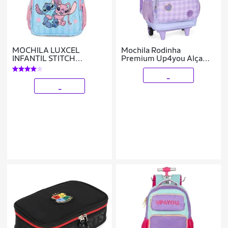
MOCHILA LUXCEL
Mochila Rodinha
INFANTIL STITCH
Premium Up4you Alça
MS50101SC
Flor Lilás Luxcel
_
_