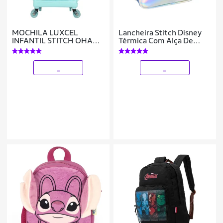
MOCHILA LUXCEL
Lancheira Stitch Disney
INFANTIL STITCH OHANA
Térmica Com Alça De
COM RODAS
Costas Infantil
MC50082SC
_
_