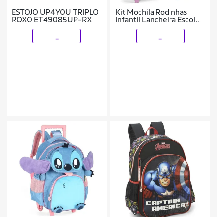
ESTOJO UP4YOU TRIPLO
Kit Mochila Rodinhas
ROXO ET49085UP-RX
Infantil Lancheira Escolar
Stitch Scrump Disney
Violeta Luxcel
_
_