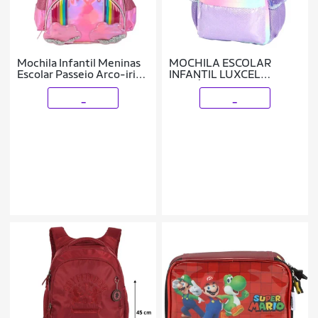
Mochila Infantil Meninas
MOCHILA ESCOLAR
Escolar Passeio Arco-iris
INFANTIL LUXCEL
Up4you
UNICÓRNIO ROXA -
IS41731
_
_