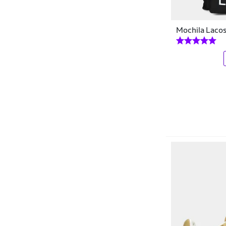
Columbia
Mochila Laco
Condor
Consciência
Converse
Corsair
Cripto Bike
Crocs
Crown
Cwb
Dakota
Dare
Dark Lab