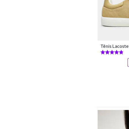
DC Shoes
Demons Lab
Denlex
Dente D' Leão
Tênis Lacost
Diadora
Donna Carioca
DR7
Dray
DROPP
Dualt
Dudalina
Dux Nutrition