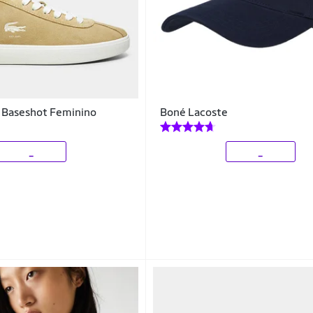
e Baseshot Feminino
Boné Lacoste
_
_