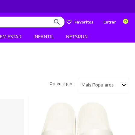
0
Favoritos
Entrar
BEM ESTAR
INFANTIL
NETSRUN
Ordenar por: