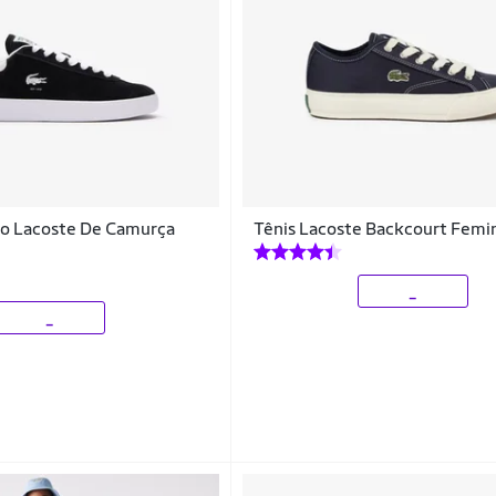
no Lacoste De Camurça
Tênis Lacoste Backcourt Femi
_
_