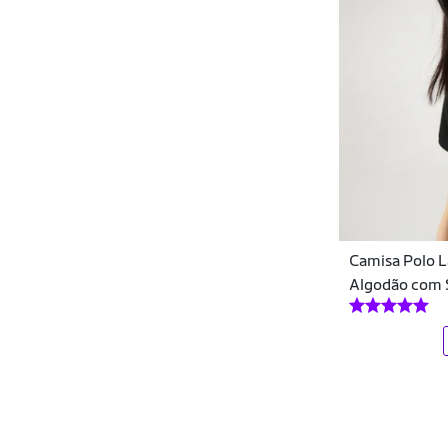
Easy Lança Perfume
Ecko
Efect
Elite
Elleven
Endless
Camisa Polo 
Equaliv
Algodão com 
Espartanos
Essential Nutrition
Euro
Everlast