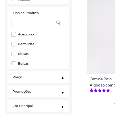
Menino
Único
Arena
Tipo de Produto
-
Asc
Ascension
Acessório
Asics
Bermudas
Ast Store
Blusas
Atlhetica Nutrition
Bolsas
Authen
Bonés
Preço
B'BONNIE
+
Camisa Polo 
Calças
Algodão com 
Babolat
Promoções
+
Camisas
Bali Hai
Camisas Polo
Cor Principal
+
Bee Loop
Camisetas