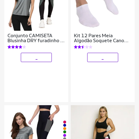
Conjunto CAMISETA
Kit 12 Pares Meia
Blusinha DRY furadinho +
Algodão Soquete Cano
CALÇA leg LEGGING
Baixo Masculina Branca
REDINHA Feminino
Preta 38-43 896
Academia 627
_
_