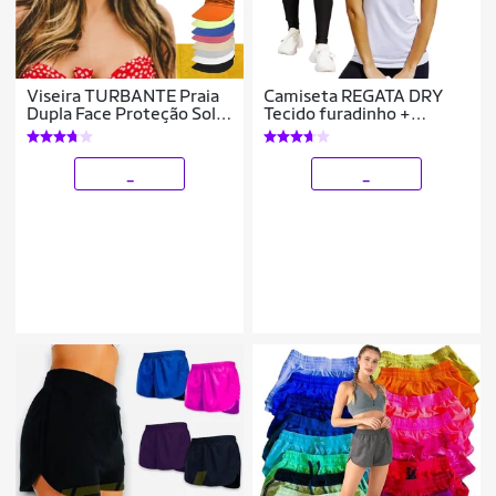
Viseira TURBANTE Praia
Camiseta REGATA DRY
Dupla Face Proteção Solar
Tecido furadinho +
Uv50+ feminino 884
CALÇA leg LEGGING
REDINHA Conjunto
Fitness Feminino 631
_
_