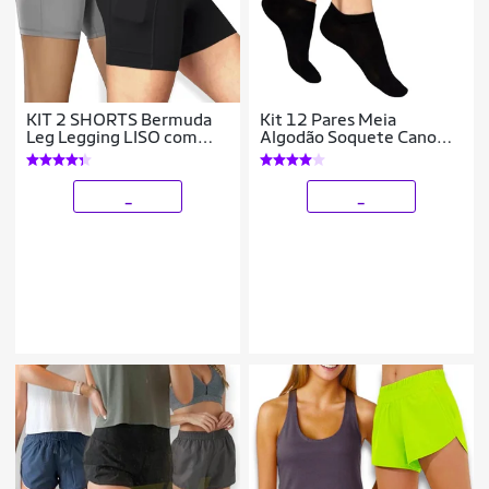
KIT 2 SHORTS Bermuda
Kit 12 Pares Meia
Leg Legging LISO com
Algodão Soquete Cano
BOLSO Suplex Reforçado
Baixo Feminina Branca
Fitness Academia Yoga
Preta 34-40 897
1054
_
_