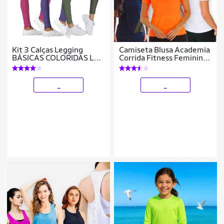
Kit 3 Calças Legging
Camiseta Blusa Academia
BÁSICAS COLORIDAS Leg
Corrida Fitness Feminina
Fitness Academia Corrida
POLIAMIDA LISA 218
Cintura Alta FEMININA
579
_
_