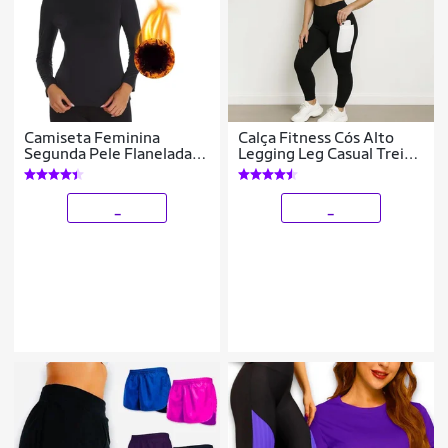
Camiseta Feminina
Calça Fitness Cós Alto
Segunda Pele Flanelada
Legging Leg Casual Treino
Térmica Forrado Inverno
Bolso 149
Blusa Frio Academi
Corrida
_
_