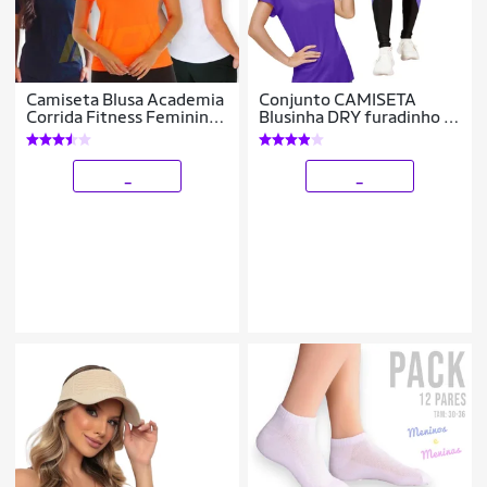
Camiseta Blusa Academia
Conjunto CAMISETA
Corrida Fitness Feminina
Blusinha DRY furadinho +
POLIAMIDA LISA 218
CALÇA leg LEGGING
REDINHA Feminino
Academia 627
_
_