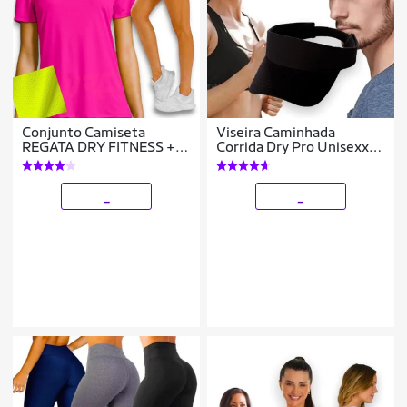
Conjunto Camiseta
Viseira Caminhada
REGATA DRY FITNESS +
Corrida Dry Pro Unisexx
Short TACTEL FEMININO
255
Academia Yoga Corrida
PLT 589
_
_