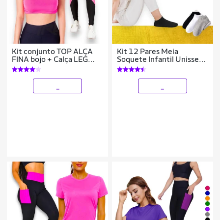
Kit conjunto TOP ALÇA
Kit 12 Pares Meia
FINA bojo + Calça LEG
Soquete Infantil Unissex
LEGGING REDINHA
Branca Preta Sortida 30-
Feminino Academia
36 917
Corrida 625
_
_