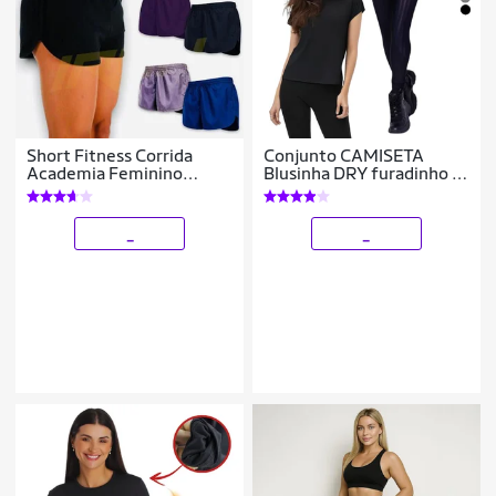
Short Fitness Corrida
Conjunto CAMISETA
Academia Feminino
Blusinha DRY furadinho +
Bermuda Praia 50
CALÇA leg LEGGING
REDINHA Feminino
Academia 627
_
_