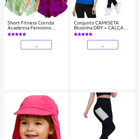
Short Fitness Corrida
Conjunto CAMISETA
Academia Feminino
Blusinha DRY + CALÇA
Bermuda Praia 49
LEGGING BOLSOS
Femininos Academia
Fitness Furadinho 628
_
_