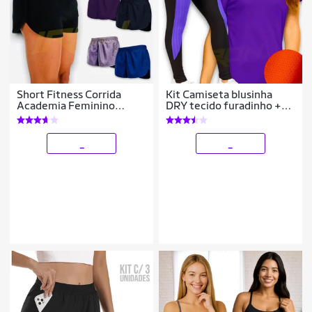
Short Fitness Corrida
Kit Camiseta blusinha
Academia Feminino
DRY tecido furadinho +
Bermuda Praia 50
Calça Legging REDINHA
Academia Corrida
Feminina 627
_
_