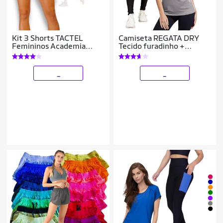
Kit 3 Shorts TACTEL
Camiseta REGATA DRY
Femininos Academia
Tecido furadinho +
Corrida Praia Yoga
CALÇA leg LEGGING
Bermuda 662
REDINHA Conjunto
Fitness Feminino 631
_
_