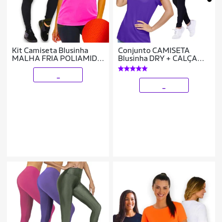
Kit Camiseta Blusinha
Conjunto CAMISETA
MALHA FRIA POLIAMIDA
Blusinha DRY + CALÇA
+ Calça BOLSO Leg
LEGGING BOLSOS
Legging Academia
Femininos Academia
_
Corrida 535
Fitness Furadinho 628
_