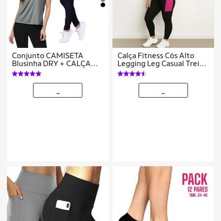
Conjunto CAMISETA
Calça Fitness Cós Alto
Blusinha DRY + CALÇA
Legging Leg Casual Treino
LEGGING BOLSOS
Bolso 149
Femininos Academia
Fitness Furadinho 628
_
_