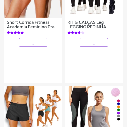
Short Corrida Fitness
KIT 5 CALÇAS Leg
Academia Feminino Praia
LEGGING REDINHA
Bermuda 48
Cintura Alta Fitness
Treino Casual Corrida
Academia Cores 978
_
_