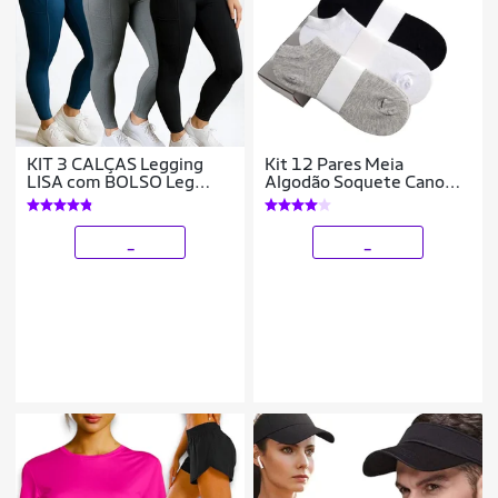
KIT 3 CALÇAS Legging
Kit 12 Pares Meia
LISA com BOLSO Leg
Algodão Soquete Cano
Fitness Academia Corrida
Baixo Feminina Branca
Cintura Alta 1059
Preta 34-40 897
_
_