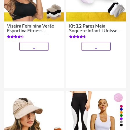
Viseira Feminina Verão
Kit 12 Pares Meia
Esportiva Fitness
Soquete Infantil Unissex
Respirável CROCHÊ
Branca Preta Sortida 30-
Caminhada 881
36 917
_
_