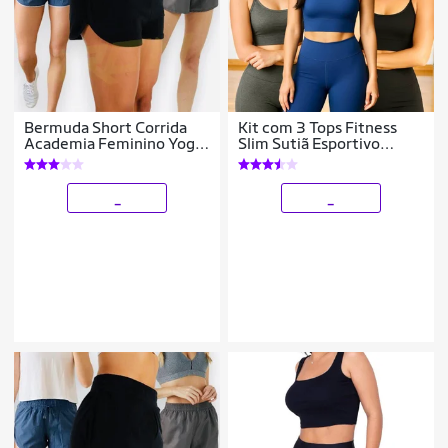
Bermuda Short Corrida
Kit com 3 Tops Fitness
Academia Feminino Yoga
Slim Sutiã Esportivo
TACTEL 39
Corrida Academia Yoga
Pilates ALÇA FINA 641
_
_