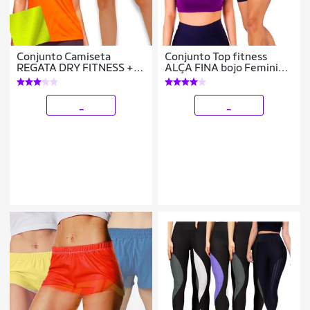
Conjunto Camiseta
Conjunto Top fitness
REGATA DRY FITNESS +
ALÇA FINA bojo Feminino
Short TACTEL FEMININO
+ SHORT leg LEGGING
Academia Yoga Corrida
REDINHA Academia
PLT 591
Corrida 644
_
_