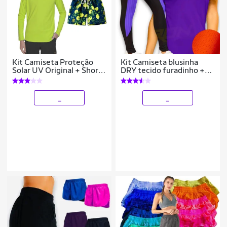
Kit Camiseta Proteção
Kit Camiseta blusinha
Solar UV Original + Short
DRY tecido furadinho +
Verão Praia Tactel
Calça Legging REDINHA
INFANTIL PLT 369
Academia Corrida
Feminina 627
_
_