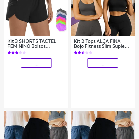
Kit 3 SHORTS TACTEL
Kit 2 Tops ALÇA FINA
FEMININO Bolsos
Bojo Fitness Slim Suplex
Academia Corrida Praia
Sutiã Esportivo Corrida
Yoga Bermuda 662
Academia Yoga Pilates
702
_
_