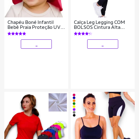
Chapéu Boné Infantil
Calça Leg Legging COM
Bebê Praia Proteção UV
BOLSOS Cintura Alta
Solar NUCA 259
Fitness Treino Casual
Corrida Academia Cores
656
_
_