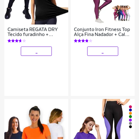
Camiseta REGATA DRY
Conjunto Iron Fitness Top
Tecido furadinho +
Alça Fina Nadador + Calça
CALÇA leg LEGGING
Leg Básica Sports Treino
REDINHA Conjunto
Premium Feminino
Fitness Feminino 631
_
_