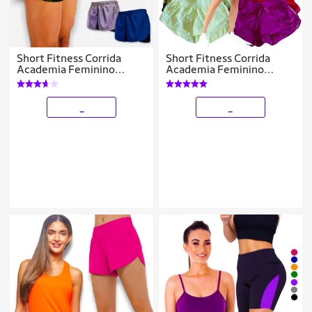
Short Fitness Corrida
Short Fitness Corrida
Academia Feminino
Academia Feminino
Bermuda Praia 50
Bermuda Praia 49
_
_