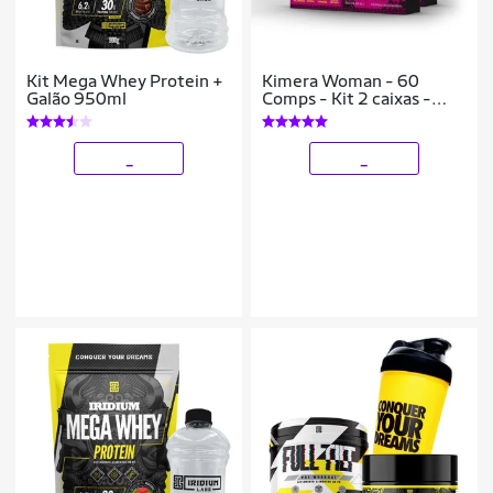
Kit Mega Whey Protein +
Kimera Woman - 60
Galão 950ml
Comps - Kit 2 caixas -
Termogênico Feminino
Iridium Labs
_
_