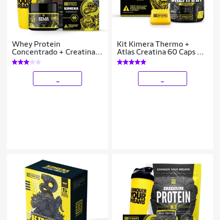
Whey Protein
Kit Kimera Thermo +
Concentrado + Creatina
Atlas Creatina 60 Caps +
90g + Kimera thermo +
Porta Cápsula - Iridium
Shaker Iridium Labs
Labs
_
_