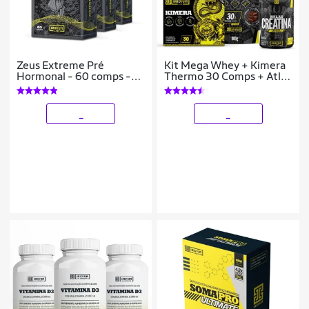
Zeus Extreme Pré
Kit Mega Whey + Kimera
Hormonal - 60 comps -
Thermo 30 Comps + Atlas
Kit 3 caixas
Creatina 60 Cáps + Galão
Cristal 0,950L
_
_