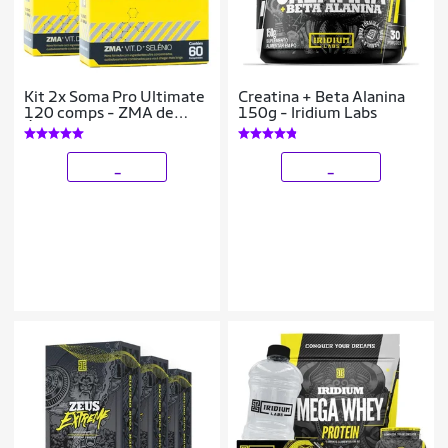
Kit 2x Soma Pro Ultimate
Creatina + Beta Alanina
120 comps - ZMA de
150g - Iridium Labs
Última Geração
_
_