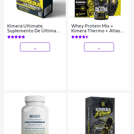
Kimera Ultimate
Whey Protein Mix +
Suplemento De Última
Kimera Thermo + Atlas
Geração - Iridium Labs
Creatina 60 cáps +
Coqueteleira
_
_