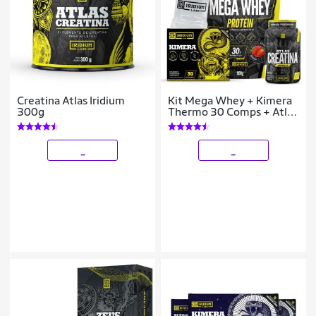
Creatina Atlas Iridium
Kit Mega Whey + Kimera
300g
Thermo 30 Comps + Atlas
Creatina 60 Cáps + Galão
Cristal 0,950L
_
_