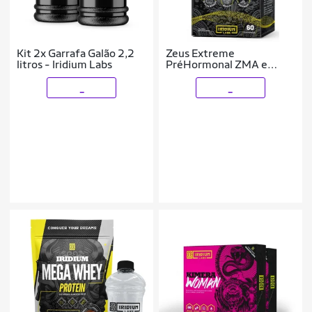
Kit 2x Garrafa Galão 2,2
Zeus Extreme
litros - Iridium Labs
PréHormonal ZMA e
BORO 60 Cápsulas
_
_