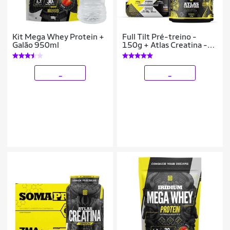
Kit Mega Whey Protein +
Full Tilt Pré-treino -
Galão 950ml
150g + Atlas Creatina -
90g + Coqueteleira -
Iridium Labs
_
_