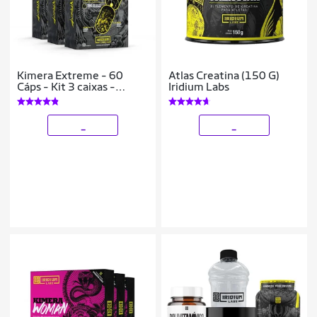
Kimera Extreme - 60
Atlas Creatina (150 G)
Cáps - Kit 3 caixas -
Iridium Labs
Termogênico com
potência máxima -
Iridium Labs
_
_