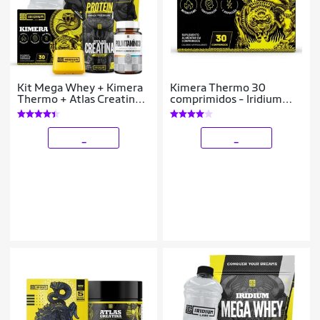
Kit Mega Whey + Kimera
Kimera Thermo 30
Thermo + Atlas Creatina
comprimidos - Iridium
Cáps + Polivitamínico +
Labs
Galão Cristal
_
_