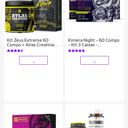
Kit Zeus Extreme 60
Kimera Night - 60 Comps
Comps + Atlas Creatina
- Kit 3 Caixas -
150g - Iridium Labs
Emagrecimento Noturno
Iridium Labs
_
_