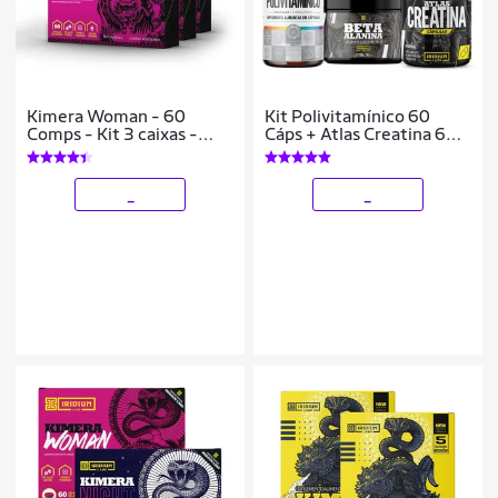
Kimera Woman - 60
Kit Polivitamínico 60
Comps - Kit 3 caixas -
Cáps + Atlas Creatina 60
Termogênico Feminino
caps + Beta Alanina +
Iridium Labs
Galão 1L
_
_