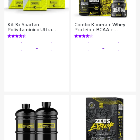
Kit 3x Spartan
Combo Kimera + Whey
Polivitaminico Ultra
Protein + BCAA +
Concentrado 60 comp
Creatina + Coqueteleira
_
_