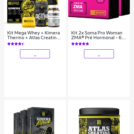
Kit Mega Whey + Kimera
Kit 2x Soma Pro Woman
Thermo + Atlas Creatina
ZMA® Pré Hormonal - 60
Cáps + Polivitamínico +
Comps
Galão Cristal
_
_