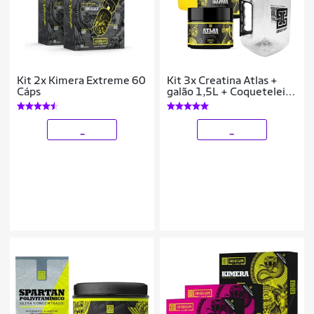
Kit 2x Kimera Extreme 60
Kit 3x Creatina Atlas +
Cáps
galão 1,5L + Coqueteleira
600ml
_
_