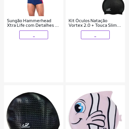
Sungão Hammerhead
Kit Óculos Natação
Xtra Life com Detalhes e
Vortex 2.0 + Touca Slim
Viés - ML02
Hammerhead + Protetor
de ouvido
_
_