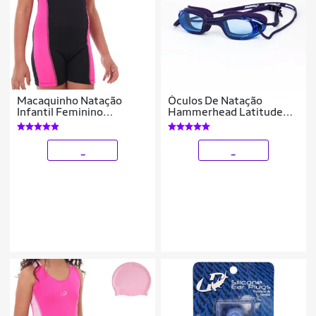
Macaquinho Natação
Óculos De Natação
Infantil Feminino
Hammerhead Latitude
Hammerhead + Touca Sili
FogFend - Adulto
_
_