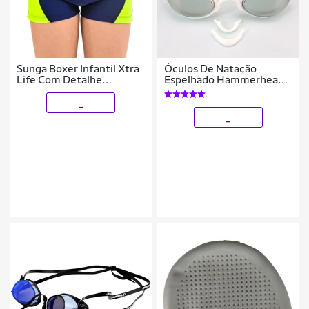
Sunga Boxer Infantil Xtra
Óculos De Natação
Life Com Detalhe
Espelhado Hammerhead
Hammerhead
Aquatech Mirror
_
_