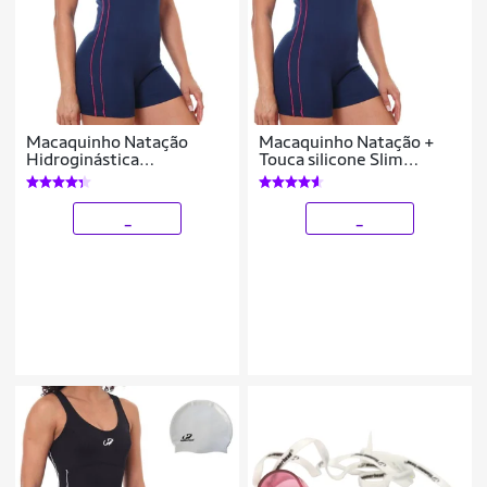
Macaquinho Natação
Macaquinho Natação +
Hidroginástica
Touca silicone Slim
Hammerhead Helanca
Helanca Hammerhead
_
_