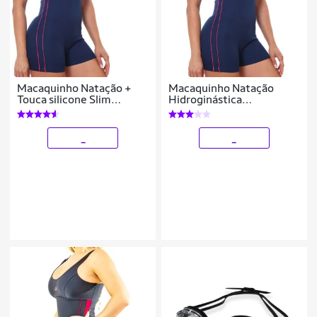
Macaquinho Natação +
Macaquinho Natação
Touca silicone Slim
Hidroginástica
Helanca Hammerhead
Hammerhead Helanca
Marinho
_
_