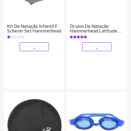
Kit De Natação Infantil F.
Óculos De Natação
Scherer Set Hammerhead
Hammerhead Latitude
FogFend - Adulto
_
_