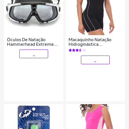
Óculos De Natação
Macaquinho Natação
Hammerhead Extreme
Hidroginástica
Triathlon Fume Preto
Hammerhead Helanca
_
_