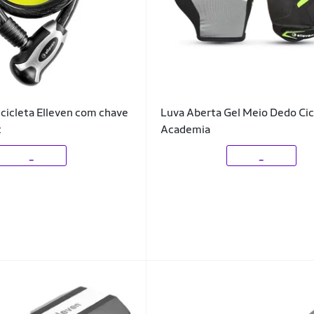
cicleta Elleven com chave
Luva Aberta Gel Meio Dedo Cicl
t
Academia
_
_