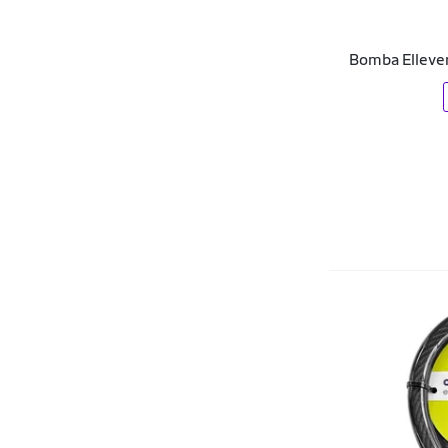
Condor
Bomba Elleve
Consciência
Converse
Corsair
Cripto Bike
Crocs
Crown
Cwb
Dakota
Dare
Dark Lab
DC Shoes