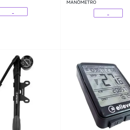
MANÔMETRO
_
_