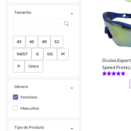
Actvitta
Tamanho
-
Adidas
Adidas Originals
Alfameq
43
45
49
52
Alpelo
54/57
G
GG
M
Óculos Esport
Alto Giro
P
Único
Speed Proteç
Amazing
Anacapri
Gênero
-
Andrea Vinci
Feminino
Anilhas&Cia
Masculino
ARAUTO JEANS
Tipo de Produto
-
Areia Tropical