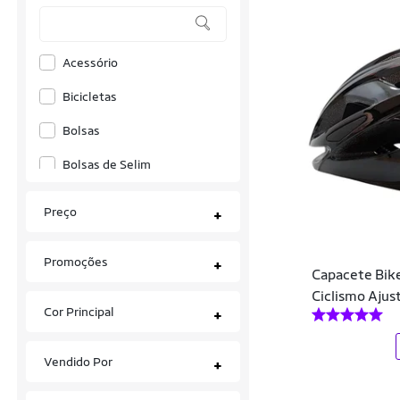
Arena
Acessório
Asc
Bicicletas
Ascension
Bolsas
Asics
Bolsas de Selim
Ast Store
Bombas
Atlhetica Nutrition
Preço
+
Capacetes
Authen
Promoções
+
Ciclocomputadores
Babolat
Capacete Bike
Ciclismo Ajus
Ferramentas
Bali Hai
Cor Principal
+
Freios
Bee Loop
Vendido Por
+
Garrafas
Beira Rio