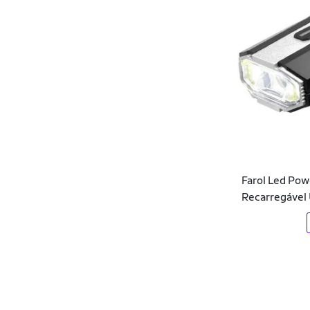
Ecko
Efect
Elite
Elleven
Endless
Equaliv
Farol Led Po
Espartanos
Recarregável
Essential Nutrition
Euro
Everlast
Evo Sports