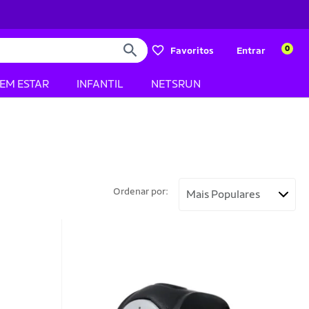
0
Favoritos
Entrar
BEM ESTAR
INFANTIL
NETSRUN
Ordenar por: