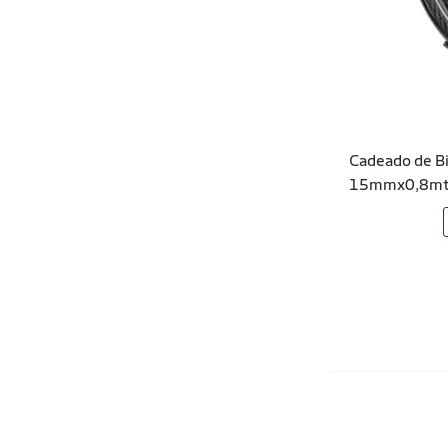
Demons Lab
Denlex
Dente D' Leão
Diadora
Cadeado de Bi
Donna Carioca
15mmx0,8m
DR7
Dray
DROPP
Dualt
Dudalina
Dux Nutrition
Easy Lança Perfume