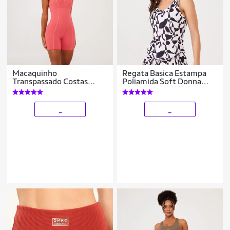
Macaquinho
Regata Basica Estampa
Transpassado Costas
Poliamida Soft Donna
Poliamida Com Bojo
Carioca
Donna Carioca
_
_