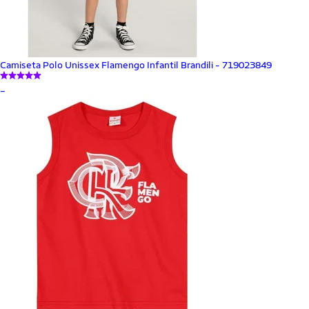
Camiseta Polo Unissex Flamengo Infantil Brandili - 719023849
_