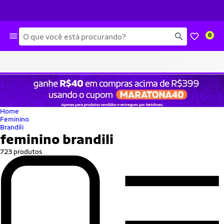
Busca
0
Home
Feminino
Brandili
feminino brandili
723 produtos