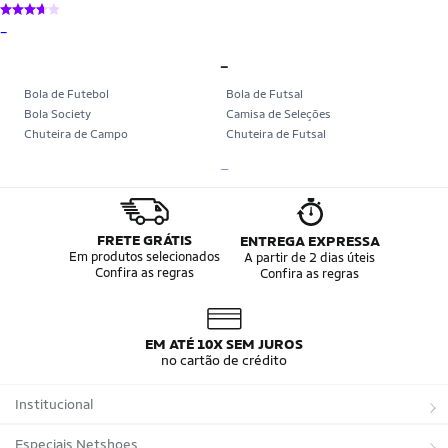
_
_
Bola de Futebol
Bola de Futsal
Bola Society
Camisa de Seleções
Chuteira de Campo
Chuteira de Futsal
Chuteira Society
Chuteiras
_
Tênis de Corrida
Tênis de Corrida Feminino
Tênis de Corrida Masculino
Camisa Seleção Brasileira
Camisa do Brasil
Bola da Copa
Mini Bola da Copa
Copa 2026
FRETE GRÁTIS
ENTREGA EXPRESSA
Álbum da Copa
Boné do Brasil
Em produtos selecionados
A partir de 2 dias úteis
Confira as regras
Confira as regras
Bandeira do Brasil
Moletom Seleção Brasileira
Conjunto do Brasil
Camisa do Brasil Amarela
Camisa do Brasil Azul
Camisa do Brasil Feminina
Camisa do Brasil Infantil
Camisas Adidas Seleções Home
EM ATÉ 10X SEM JUROS
Camisas Adidas Seleções Away
Bola Trionda Campo
no cartão de crédito
Bola Trionda Futsal
Bola Trionda Society
Bola Trionda Competition
Bola Trionda League
Institucional
Bola Trionda Training
Bola Trionda Club
Bola Trionda Beach Soccer
Sobre a Netshoes
Especiais Netshoes