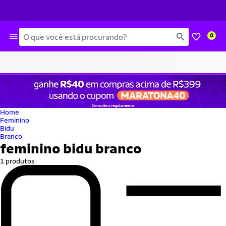
Busca
0
Home
Feminino
Bidu
Branco
feminino bidu branco
1 produtos