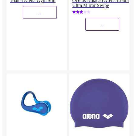
Toalha Arena Gym Soft
Óculos Natação Arena Cobra
Ultra Mirror Swipe
_
_