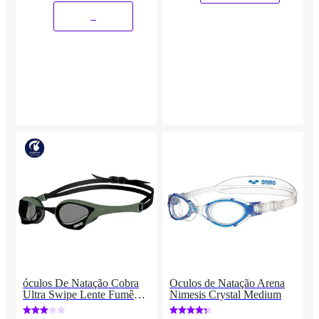
_
óculos De Natação Cobra
Óculos de Natação Arena
Ultra Swipe Lente Fumê
Nimesis Crystal Medium
Arena