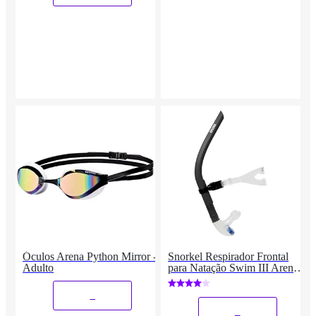
Óculos Arena Python Mirror -
Snorkel Respirador Frontal
Adulto
para Natação Swim III Arena
Rosa
_
_