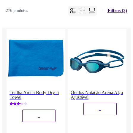
Filtros (2)
276 produtos
Toalha Arena Body Dry Ii
Óculos Natação Arena Alça
Towel
Ajustável
_
_