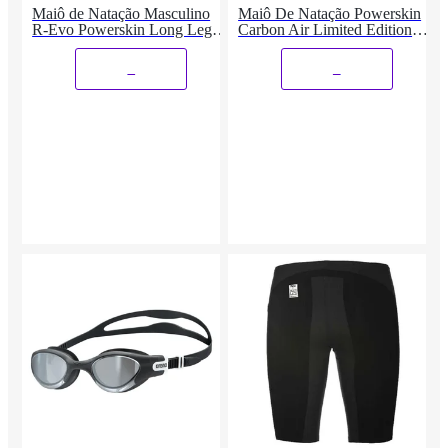
Maiô de Natação Masculino
Maiô De Natação Powerskin
R-Evo Powerskin Long Leg
Carbon Air Limited Edition
Fechado Arena 70
Open Back 2017 Arena
_
_