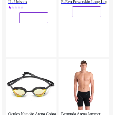
II - Unissex
R-Evo Powerskin Long Leg
Fechado Arena
_
_
Óculos Natação Arena Cobra
Bermuda Arena Jammer