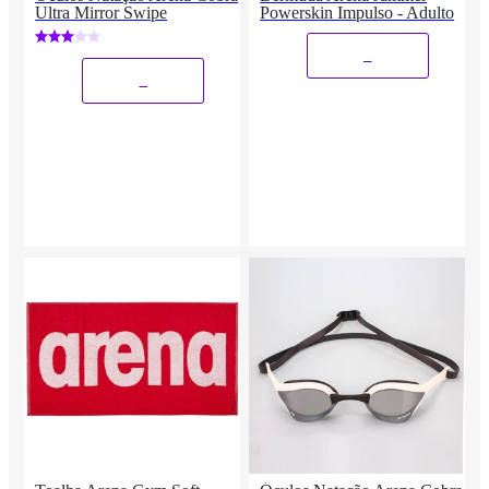
Ultra Mirror Swipe
Powerskin Impulso - Adulto
_
_