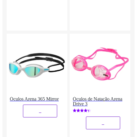
Óculos Arena 365 Mirror
Óculos de Natação Arena
Drive 3
_
_