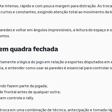
rte intenso, rápido e com pouca margem para distração. As tro
curtos e constantes, exigindo atenção total ao movimento da b
aredes e voltar em ângulos imprevisíveis, a leitura do espaço e
ontos.
 em quadra fechada
amente a lógica do jogo em relação a esportes disputados em e
a, e entender como usar as paredes é essencial para controlar o
undo fazem parte da jogada;
ede frontal antes de qualquer outra;
m controla o rally.
 troca em uma combinação de técnica, antecipação e tomada ráp