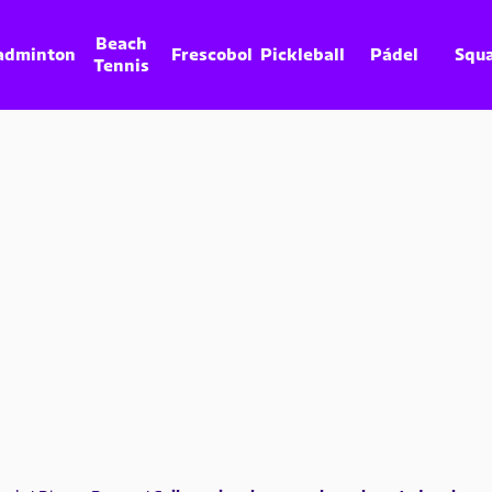
Beach
adminton
Frescobol
Pickleball
Pádel
Squ
Tennis