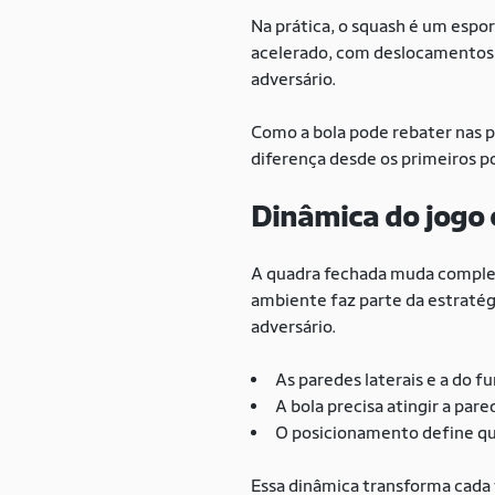
Na prática, o squash é um espo
acelerado, com deslocamentos 
adversário.
Como a bola pode rebater nas p
diferença desde os primeiros p
Dinâmica do jogo
A quadra fechada muda complet
ambiente faz parte da estratégi
adversário.
As paredes laterais e a do f
A bola precisa atingir a par
O posicionamento define que
Essa dinâmica transforma cada