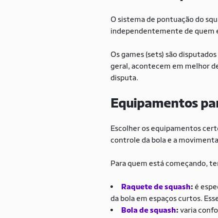
O sistema de pontuação do squas
independentemente de quem es
Os games (sets) são disputados
geral, acontecem em melhor de 
disputa.
Equipamentos para
Escolher os equipamentos certo
controle da bola e a movimenta
Para quem está começando, ter 
Raquete de squash
:
é espec
da bola em espaços curtos. Ess
Bola de squash
:
varia confo