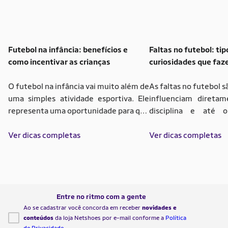
Futebol na infância: benefícios e
Faltas no futebol: tip
como incentivar as crianças
curiosidades que faz
em campo
O futebol na infância vai muito além de
As faltas no futebol 
uma simples atividade esportiva. Ele
influenciam diretam
representa uma oportunidade para que
disciplina e até 
meninos e meninas desenvolvam
partidas. Elas vã
habilidades físicas, emocionais e
Ver dicas completas
simples interrup
Ver dicas completas
sociais, além de promover valores
decisões rápidas, i
importantes para a vida. Entender os
árbitro e, muitas ve
benefícios do futebol para crianças e
do jogo. Compreende
como incentivar a prática pode
diferentes tipos de
transformar a rotina dos pequenos,
punições aplicadas é e
Entre no ritmo com a gente
trazendo impactos […]
Ao se cadastrar você concorda em receber
novidades e
conteúdos
da loja Netshoes por e-mail conforme a
Política