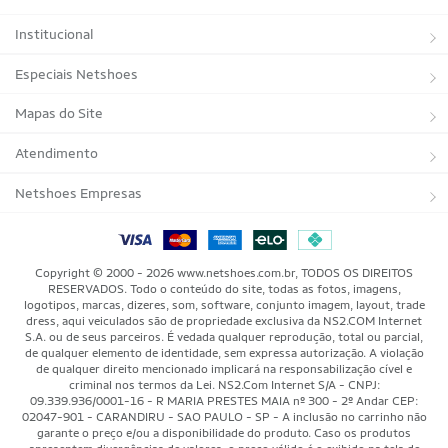
Institucional
Sobre a Netshoes
Especiais Netshoes
Política de Privacidade
Suplementos
Mapas do Site
Programa de Afiliados
Corrida
Marcas
Atendimento
Regulamentos
Bicicletas
Tipos de Produtos
Trocas e devoluções
Netshoes Empresas
Relatórios
Futebol
Departamentos
Entregas
Marketplace Netshoes
Programa de Integridade
Vôlei
Minha Conta
Copyright © 2000 - 2026 www.netshoes.com.br, TODOS OS DIREITOS
RESERVADOS. Todo o conteúdo do site, todas as fotos, imagens,
Blog
Basquete
Meus Pedidos
logotipos, marcas, dizeres, som, software, conjunto imagem, layout, trade
dress, aqui veiculados são de propriedade exclusiva da NS2.COM Internet
Black Friday Magalu
S.A. ou de seus parceiros. É vedada qualquer reprodução, total ou parcial,
Motorsport
Pagamentos
de qualquer elemento de identidade, sem expressa autorização. A violação
de qualquer direito mencionado implicará na responsabilização cível e
Black Friday Netshoes
Saúde Bem-Estar
Cancelamentos
criminal nos termos da Lei. NS2.Com Internet S/A - CNPJ:
09.339.936/0001-16 - R MARIA PRESTES MAIA nº 300 - 2º Andar CEP:
Lojas Físicas
Aventura
02047-901 - CARANDIRU - SAO PAULO - SP - A inclusão no carrinho não
Segurança & Privacidade
garante o preço e/ou a disponibilidade do produto. Caso os produtos