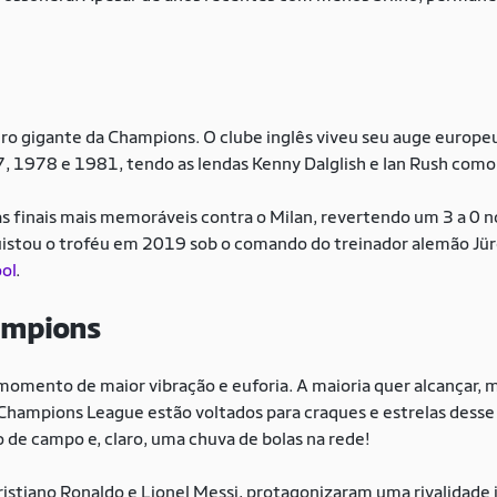
utro gigante da Champions. O clube inglês viveu seu auge euro
 1978 e 1981, tendo as lendas Kenny Dalglish e Ian Rush como
finais mais memoráveis contra o Milan, revertendo um 3 a 0 no
istou o troféu em 2019 sob o comando do treinador alemão Jür
ol
.
hampions
 momento de maior vibração e euforia. A maioria quer alcançar
 Champions League estão voltados para craques e estrelas dess
 de campo e, claro, uma chuva de bolas na rede!
Cristiano Ronaldo e Lionel Messi, protagonizaram uma rivalidade