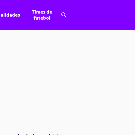
Times de
alidades
futebol