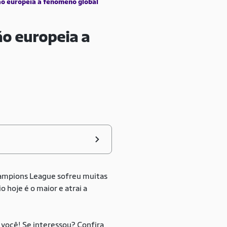
o europeia a fenômeno global
o europeia a
ampions League sofreu muitas
 hoje é o maior e atrai a
a você! Se interessou? Confira