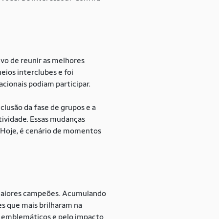
o de reunir as melhores
eios interclubes e foi
cionais podiam participar.
lusão da fase de grupos e a
tividade. Essas mudanças
 Hoje, é cenário de momentos
 maiores campeões. Acumulando
bes que mais brilharam na
 emblemáticos e pelo impacto