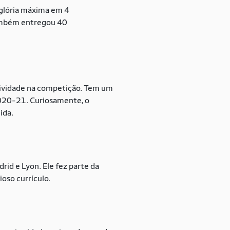
 glória máxima em 4
 Também entregou 40
tividade na competição. Tem um
020-21. Curiosamente, o
tida.
id e Lyon. Ele fez parte da
ioso currículo.