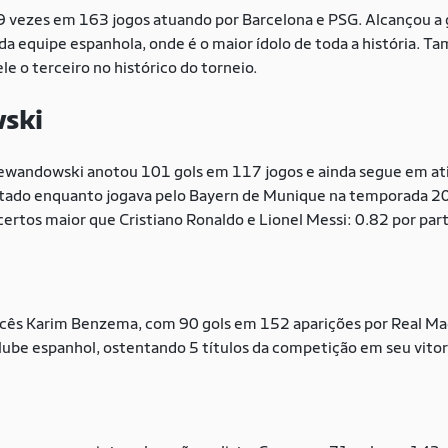
 vezes em 163 jogos atuando por Barcelona e PSG. Alcançou a
 da equipe espanhola, onde é o maior ídolo de toda a história.
le o terceiro no histórico do torneio.
ski
Lewandowski anotou 101 gols em 117 jogos e ainda segue em a
stado enquanto jogava pelo Bayern de Munique na temporada 2
ertos maior que Cristiano Ronaldo e Lionel Messi: 0.82 por par
ncês Karim Benzema, com 90 gols em 152 aparições por Real Madr
clube espanhol, ostentando 5 títulos da competição em seu vitor