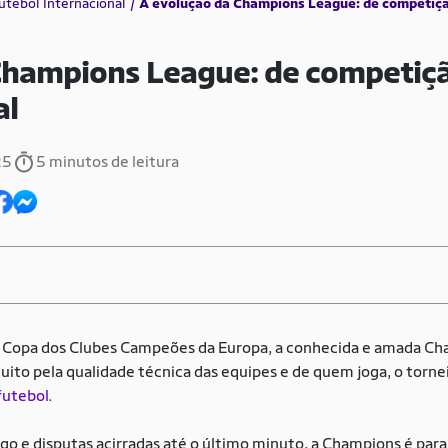
utebol Internacional
A evolução da Champions League: de competiçã
Champions League: de competiçã
al
25
5 minutos de leitura
opa dos Clubes Campeões da Europa, a conhecida e amada Ch
uito pela qualidade técnica das equipes e de quem joga, o torneio
futebol
.
lego e disputas acirradas até o último minuto, a Champions é par