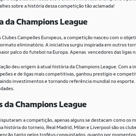
talhes sobre a história dessa competição tão aclamada!
ia da Champions League
Clubes Campeões Europeus, a competição nasceu com o objetiv
mato eliminatório. A iniciativa surgiu inspirada em outros torn
or palco do futebol na Europa. Apenas vencedores das ligas na
ão deu origem à atual história da Champions League. Com a inc
eões e de ligas mais competitivas, ganhou prestígio e competi
indo investimentos e tornando referência mundial no esporte.
lidades.
s da Champions League
 disputaram a competição, apenas alguns se destacam como os
na história do torneio, Real Madrid, Milan e Liverpool são os clu
nção tanto pelos troféus conquistados, quanto por momentos