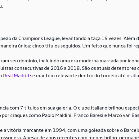
u.
peão da Champions League, levantando a taça 15 vezes. Além dis
aneira única: cinco títulos seguidos. Um feito que nunca foi re
eram seu domínio, incluindo uma era moderna marcada por ícone
istas consecutivas de 2016 a 2018. São os atuais detentores d
o Real Madrid
se mantém relevante dentro do torneio até os dia
cia com 7 títulos em sua galeria. O clube italiano brilhou esp
por craques como Paolo Maldini, Franco Baresi e Marco van Ba
e a vitória marcante em 1994, com uma goleada sobre o Barcelo
rossonera. Apesar de anos recentes com menos brilho, perman