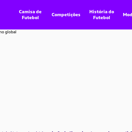
Camisa de
História do
Competições
Mod
Futebol
Futebol