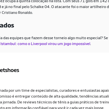
lez ocupa a quinta colocação na lista. Com seus 71 gols em 14
d e já no final pelo Schalke 04. O atacante foi o maior artilhei
r Cristiano Ronaldo.
nados
ia das equipes que fazem desse torneio algo muito especial? Se t
 Istambul: como o Liverpool virou um jogo impossível
.
etshoes
ada por um time de especialistas, curadores e entusiastas apa
isso é entregar conteúdo de alta qualidade, tendências atualiz
a jornada. De reviews técnicos de tênis a guias práticos de treino
to em informação confiável para você ir cada vez mais longe.