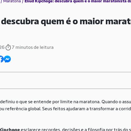
Maratona
Eliud Kipchoge: descubra quem é o maior maratonista da
: descubra quem é o maior marat
026
7 minutos de leitura
definiu o que se entende por limite na maratona. Quando o assun
ou referência global. Seus feitos ajudaram a transformar a corr
 Kipchoge
esclarece recordes, decisões e a filosofia por trás do