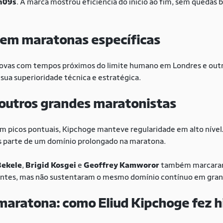
n09s
. A marca mostrou eficiência do início ao fim, sem quedas b
em maratonas específicas
rovas com tempos próximos do limite humano em Londres e outra
sua superioridade técnica e estratégica.
utros grandes maratonistas
m picos pontuais, Kipchoge manteve regularidade em alto nível.
as parte de um domínio prolongado na maratona.
Bekele
,
Brigid Kosgei
e
Geoffrey Kamworor
também marcaram
tantes, mas não sustentaram o mesmo domínio contínuo em gra
maratona: como Eliud Kipchoge fez h