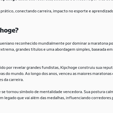
o prático, conectando carreira, impacto no esporte e aprendiza
choge?
queniano reconhecido mundialmente por dominar a maratona po
extrema, grandes títulos e uma abordagem simples, baseada em d
ido por revelar grandes fundistas, Kipchoge construiu sua repu
ovas do mundo. Ao longo dos anos, venceu as maiores maratonas 
s da carreira.
 se tornou símbolo de mentalidade vencedora. Sua postura calm
m legado que vai além das medalhas, influenciando corredores 