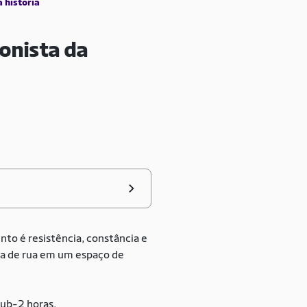
 história
onista da
to é resistência, constância e
ida de rua em um espaço de
 sub-2 horas.