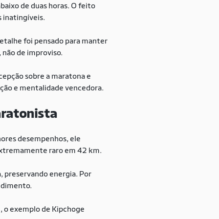
baixo de duas horas. O feito
inatingíveis.
detalhe foi pensado para manter
a, não de improviso.
rcepção sobre a maratona e
lução e mentalidade vencedora.
aratonista
hores desempenhos, ele
o extremamente raro em 42 km.
, preservando energia. Por
ndimento.
im, o exemplo de Kipchoge