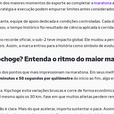
um dos maiores momentos do esporte ao completar a
maratona
a
ratégia e execução podem empurrar limites antes considerados 
ante, equipe de apoio dedicada e condições controladas. Cada 
 isso, o tempo histórico foi resultado de ciência aplicada à corrid
 recorde oficial, o sub-2 teve impacto global. Ele mudou a pe
veis. Assim, a marca entrou para a história como símbolo de evo
pchoge? Entenda o ritmo do maior m
 dos pontos que mais impressionam na maratona. Em seus mel
 minutos e 50 segundos por quilômetro
do início ao fim, alg
a. Kipchoge evita variações bruscas e corre de forma econômica
el mesmo após os 30 km, fase em que muitos atletas perdem re
ão é clara. Mais do que acelerar, importa sustentar o pace. Ass