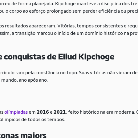
reu de forma planejada. Kipchoge manteve a disciplina dos tre
u o corpo ao esforço prolongado sem perder eficiência ou preci
os resultados apareceram. Vitórias, tempos consistentes e reg
sim, a transição marcou o início de um domínio histórico na pr
 e conquistas de Eliud Kipchoge
rículo raro pela constância no topo. Suas vitórias não vieram de
o mundo, ano após ano.
as
olímpiadas
em
2016
e
2021
, feito histórico na era moderna
olímpicos de todos os tempos.
tonas majors