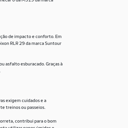
orção de impacto e conforto. Em
pixon RLR 29 da marca Suntour
ou asfalto esburacado. Graças à
.
vas exigem cuidados e a
e treinos ou passeios.
orreta, contribui para o bom
ta utilizar panos úmidos e