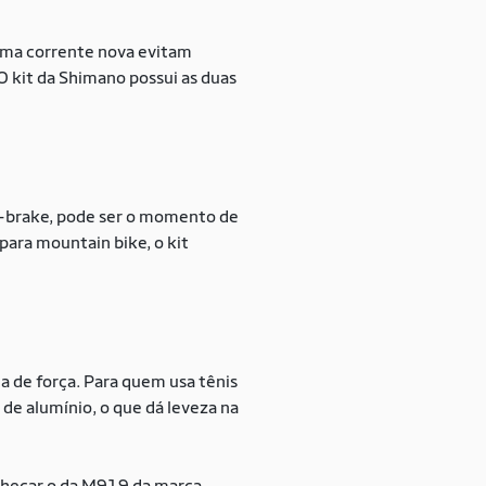
uma corrente nova evitam
 kit da Shimano possui as duas
 v-brake, pode ser o momento de
ara mountain bike, o kit
 de força. Para quem usa tênis
de alumínio, o que dá leveza na
 checar o da M919 da marca