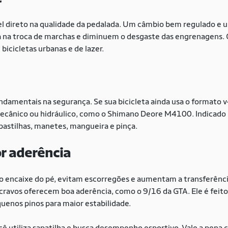
el direto na qualidade da pedalada. Um câmbio bem regulado e 
 na troca de marchas e diminuem o desgaste das engrenagens. O
 bicicletas urbanas e de lazer.
ndamentais na segurança. Se sua bicicleta ainda usa o formato
ecânico ou hidráulico, como o Shimano Deore M4100. Indicado p
pastilhas, manetes, mangueira e pinça.
r aderência
 encaixe do pé, evitam escorregões e aumentam a transferência
ravos oferecem boa aderência, como o 9/16 da GTA. Ele é feito 
enos pinos para maior estabilidade.
ocê utiliza sapatilha e busca desempenho esportivo. Vale a pena