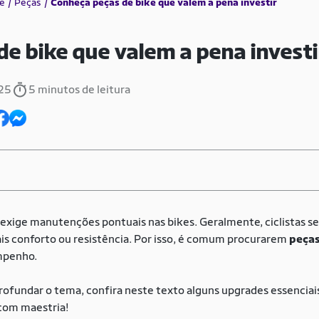
e
Peças
Conheça peças de bike que valem a pena investir
e bike que valem a pena investi
025
5 minutos de leitura
 exige manutenções pontuais nas bikes. Geralmente, ciclistas s
is conforto ou resistência. Por isso, é comum procurarem
peças
empenho.
rofundar o tema, confira neste texto alguns upgrades essenciais
 com maestria!