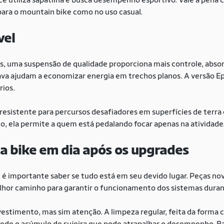
para o mountain bike como no uso casual.
vel
res, uma suspensão de qualidade proporciona mais controle, abs
ava ajudam a economizar energia em trechos planos. A versão E
rios.
resistente para percursos desafiadores em superfícies de terra 
o, ela permite a quem está pedalando focar apenas na atividade
a bike em dia após os upgrades
, é importante saber se tudo está em seu devido lugar. Peças no
hor caminho para garantir o funcionamento dos sistemas durant
estimento, mas sim atenção. A limpeza regular, feita da forma c
de o acúmulo de sujeira que pode atrapalhar o desempenho. Bas