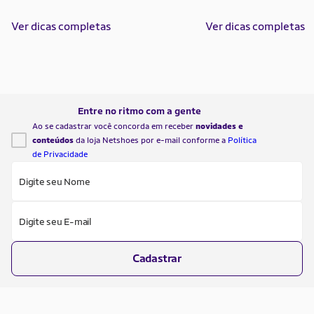
programada para manter um equilíbrio
delicado entre o que perde e o que
Ver dicas completas
Ver dicas completas
repõe de água todos os dias. Cada
respiração, cada passo, cada gota de
suor carrega consigo água e eletrólitos
essenciais. Quando essa perda não é
[…]
Entre no ritmo com a gente
Ao se cadastrar você concorda em receber
novidades e
conteúdos
da loja Netshoes por e-mail conforme a
Política
de Privacidade
Digite seu Nome
Digite seu E-mail
Cadastrar