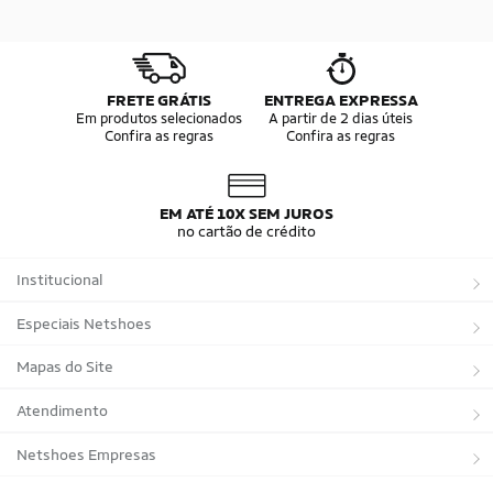
FRETE GRÁTIS
ENTREGA EXPRESSA
Em produtos selecionados
A partir de 2 dias úteis
Confira as regras
Confira as regras
EM ATÉ 10X SEM JUROS
no cartão de crédito
Institucional
Sobre a Netshoes
Especiais Netshoes
Política de Privacidade
Suplementos
Mapas do Site
Programa de Afiliados
Corrida
Marcas
Atendimento
Regulamentos
Bicicletas
Tipos de Produtos
Trocas e devoluções
Netshoes Empresas
Relatórios
Futebol
Departamentos