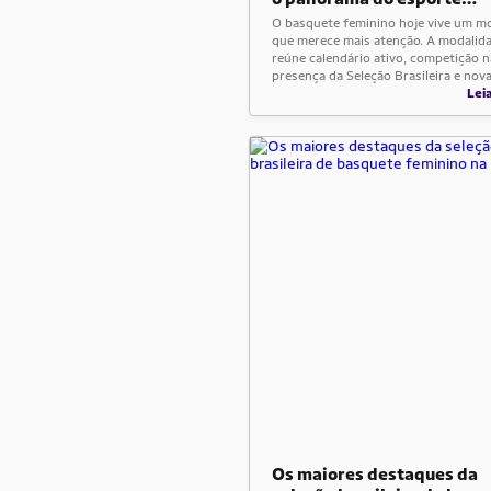
atualmente
O basquete feminino hoje vive um 
que merece mais atenção. A modalid
reúne calendário ativo, competição n
presença da Seleção Brasileira e nov
atletas ganhando espaço. Com isso, 
Lei
cenário atual vai muito além de resu
isolados. Ao mesmo tempo, muita ge
ainda procura respostas rápidas so
está o esporte, quais campeonatos
importam […]
Os maiores destaques da