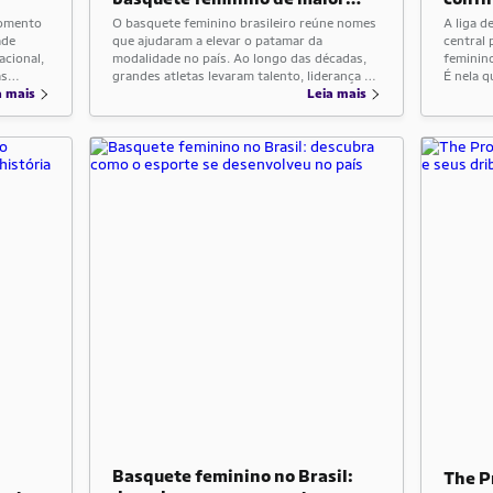
destaque no país
e mai
momento
O basquete feminino brasileiro reúne nomes
A liga 
ade
que ajudaram a elevar o patamar da
central
acional,
modalidade no país. Ao longo das décadas,
feminino
as
grandes atletas levaram talento, liderança e
É nela q
o
a mais
personalidade para a quadra. Com isso, o
Leia mais
times se
ltados
Brasil construiu uma trajetória forte,
atletas
nte
cercada por conquistas, gerações marcantes
protago
bre como
e muita identificação com o público. Falar de
para a 
jogadoras de basquete feminino […]
[…]
Basquete feminino no Brasil:
The P