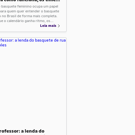
s
de basquete feminino ocupa um papel
 para quem quer entender o basquete
 no Brasil de forma mais completa.
ue o calendário ganha ritmo, os
 enfrentam em alto nível e muitas
Leia mais
 constroem espaço, rodagem e
nismo dentro da modalidade. Olhar
competição com mais atenção ajuda
rofessor: a lenda do