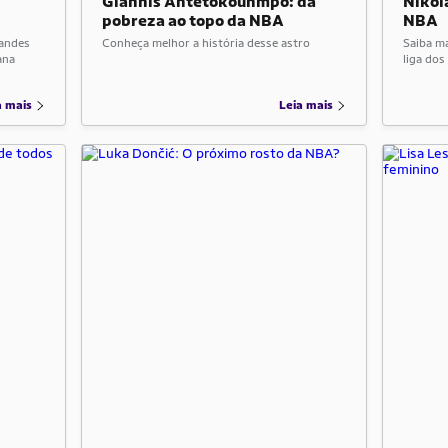
Giannis Antetokounmpo: da
Nikol
pobreza ao topo da NBA
NBA
randes
Conheça melhor a história desse astro
Saiba ma
ana
liga do
a mais
Leia mais