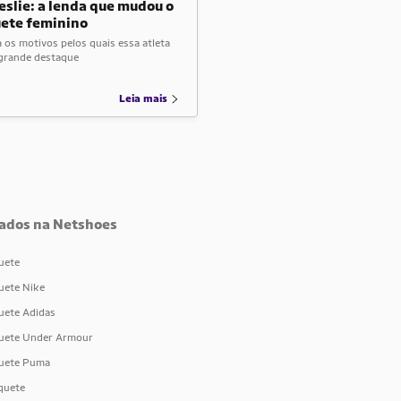
eslie: a lenda que mudou o
ete feminino
os motivos pelos quais essa atleta
grande destaque
Leia mais
ados na Netshoes
uete
uete Nike
uete Adidas
quete Under Armour
quete Puma
quete