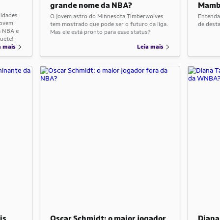
grande nome da NBA?
Mamba
lidades
O jovem astro do Minnesota Timberwolves
Entenda
jovem
tem mostrado que pode ser o futuro da liga.
de dest
a NBA e
Mas ele está pronto para esse status?
uete!
a mais
Leia mais
is
Oscar Schmidt: o maior jogador
Diana