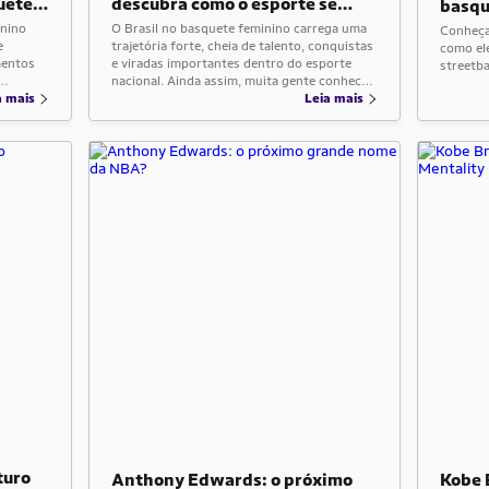
uete
descubra como o esporte se
basqu
desenvolveu no país
inino
O Brasil no basquete feminino carrega uma
Conheça
e
trajetória forte, cheia de talento, conquistas
como el
mentos
e viradas importantes dentro do esporte
streetba
nacional. Ainda assim, muita gente conhece
ita
a mais
só uma parte dessa história. Por isso, olhar
Leia mais
jetória.
para essa evolução ajuda a entender como a
ajuda a
modalidade ganhou espaço e por que ela
pe no
segue tão relevante. Da formação das
primeiras […]
turo
Anthony Edwards: o próximo
Kobe 