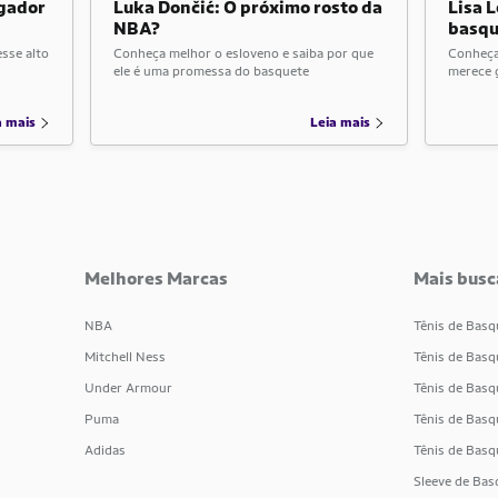
ogador
Luka Dončić: O próximo rosto da
Lisa L
NBA?
basqu
esse alto
Conheça melhor o esloveno e saiba por que
Conheça 
ele é uma promessa do basquete
merece 
a mais
Leia mais
Melhores Marcas
Mais busc
NBA
Tênis de Basq
Mitchell Ness
Tênis de Basq
Under Armour
Tênis de Basq
Puma
Tênis de Bas
Adidas
Tênis de Bas
Sleeve de Bas