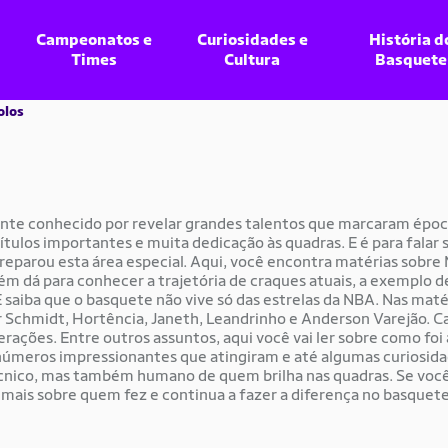
Campeonatos e
Curiosidades e
História d
Times
Cultura
Basquete
olos
nte conhecido por revelar grandes talentos que marcaram época
 títulos importantes e muita dedicação às quadras. E é para fala
reparou esta área especial. Aqui, você encontra matérias sobre
ém dá para conhecer a trajetória de craques atuais, a exemplo 
E saiba que o basquete não vive só das estrelas da NBA. Nas mat
r Schmidt, Hortência, Janeth, Leandrinho e Anderson Varejão. 
gerações. Entre outros assuntos, aqui você vai ler sobre como foi
 números impressionantes que atingiram e até algumas curiosida
cnico, mas também humano de quem brilha nas quadras. Se voc
r mais sobre quem fez e continua a fazer a diferença no basquete