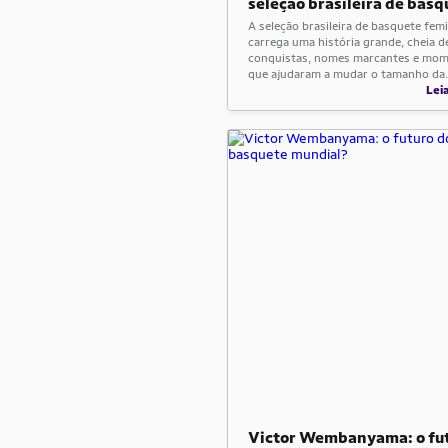
seleção brasileira de basq
feminino na história
A seleção brasileira de basquete fem
carrega uma história grande, cheia d
conquistas, nomes marcantes e mo
que ajudaram a mudar o tamanho da
modalidade no país. Ainda assim, mu
Lei
gente conhece só uma parte dessa tra
Por isso, olhar para essa caminhada 
entender melhor o peso real da equi
esporte brasileiro. […]
Victor Wembanyama: o fu