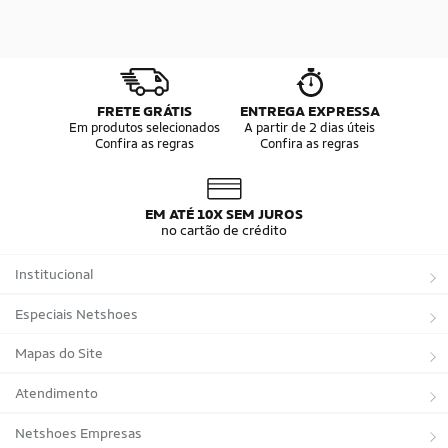
FRETE GRÁTIS
ENTREGA EXPRESSA
Em produtos selecionados
A partir de 2 dias úteis
Confira as regras
Confira as regras
EM ATÉ 10X SEM JUROS
no cartão de crédito
Institucional
Sobre a Netshoes
Especiais Netshoes
Política de Privacidade
Suplementos
Mapas do Site
Programa de Afiliados
Corrida
Marcas
Atendimento
Regulamentos
Bicicletas
Tipos de Produtos
Trocas e devoluções
Netshoes Empresas