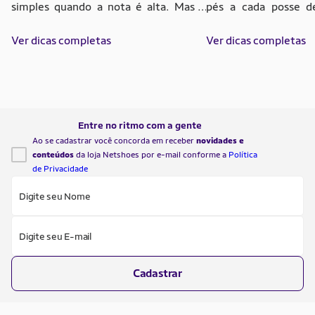
simples quando a nota é alta. Mas o
pés a cada posse de
jogo muda quando entram em jogo a
entender o papel 
quadra, o ritmo, saltos, cortes e aquele
Ver dicas completas
basquete com amort
Ver dicas completas
detalhe que só aparece depois de
forma de olhar p
alguns minutos jogando. Por isso,
desempenho em qua
avaliações boas precisam ser lidas com
impacto não signific
atenção. Comentários sobre conforto,
algo macio. O tênis 
tração, amortecimento e […]
parte da pancada, […]
Entre no ritmo com a gente
Ao se cadastrar você concorda em receber
novidades e
conteúdos
da loja Netshoes por e-mail conforme a
Política
de Privacidade
Digite seu Nome
Digite seu E-mail
Cadastrar