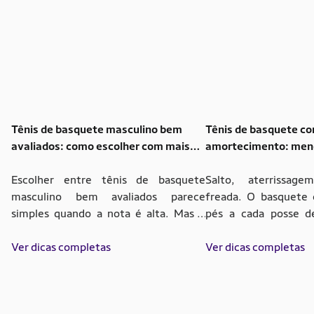
Tênis de basquete masculino bem
Tênis de basquete c
avaliados: como escolher com mais
amortecimento: meno
critério
jogo
Escolher entre tênis de basquete
Salto, aterrissag
masculino bem avaliados parece
freada. O basquete 
simples quando a nota é alta. Mas o
pés a cada posse de
jogo muda quando entram em jogo a
entender o papel 
quadra, o ritmo, saltos, cortes e aquele
Ver dicas completas
basquete com amort
Ver dicas completas
detalhe que só aparece depois de
forma de olhar p
alguns minutos jogando. Por isso,
desempenho em qua
avaliações boas precisam ser lidas com
impacto não signific