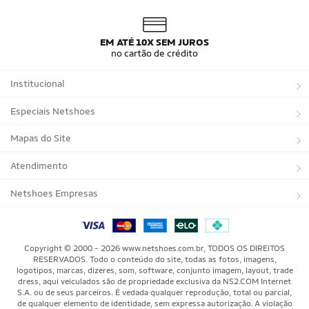
EM ATÉ 10X SEM JUROS
no cartão de crédito
Institucional
Sobre a Netshoes
Especiais Netshoes
Política de Privacidade
Suplementos
Mapas do Site
Programa de Afiliados
Corrida
Marcas
Atendimento
Regulamentos
Bicicletas
Tipos de Produtos
Trocas e devoluções
Netshoes Empresas
Relatórios
Futebol
Departamentos
Entregas
Marketplace Netshoes
Programa de Integridade
Vôlei
Minha Conta
Copyright © 2000 - 2026 www.netshoes.com.br, TODOS OS DIREITOS
RESERVADOS. Todo o conteúdo do site, todas as fotos, imagens,
Blog
Basquete
Meus Pedidos
logotipos, marcas, dizeres, som, software, conjunto imagem, layout, trade
dress, aqui veiculados são de propriedade exclusiva da NS2.COM Internet
Black Friday Magalu
S.A. ou de seus parceiros. É vedada qualquer reprodução, total ou parcial,
Motorsport
Pagamentos
de qualquer elemento de identidade, sem expressa autorização. A violação