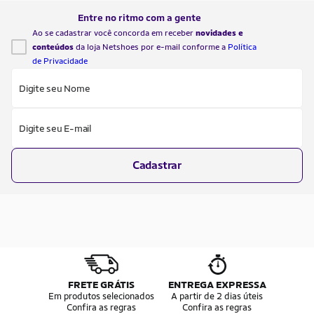
atenção. Comentários sobre conforto,
algo macio. O tênis 
tração, amortecimento e […]
parte da pancada, […]
Entre no ritmo com a gente
Ao se cadastrar você concorda em receber
novidades e
conteúdos
da loja Netshoes por e-mail conforme a
Política
de Privacidade
Digite seu Nome
Digite seu E-mail
Cadastrar
FRETE GRÁTIS
ENTREGA EXPRESSA
Em produtos selecionados
A partir de 2 dias úteis
Confira as regras
Confira as regras