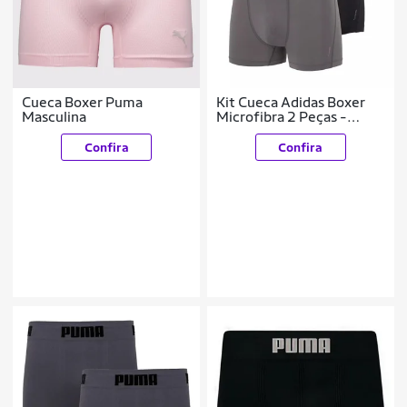
Cueca Boxer Puma
Kit Cueca Adidas Boxer
Masculina
Microfibra 2 Peças -
Preta e Cinza
Confira
Confira