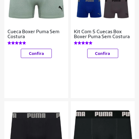
Cueca Boxer Puma Sem
Kit Com 5 Cuecas Box
Costura
Boxer Puma Sem Costura
Confira
Confira