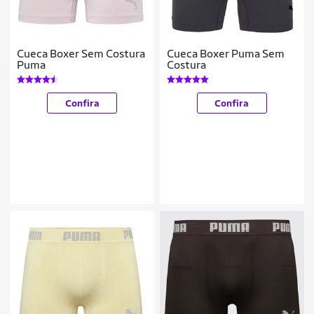
Cueca Boxer Sem Costura
Cueca Boxer Puma Sem
Puma
Costura
Confira
Confira