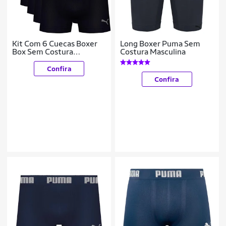
Kit Com 6 Cuecas Boxer
Long Boxer Puma Sem
Box Sem Costura
Costura Masculina
Masculina Adulta
Microfibra Puma
Confira
Confira