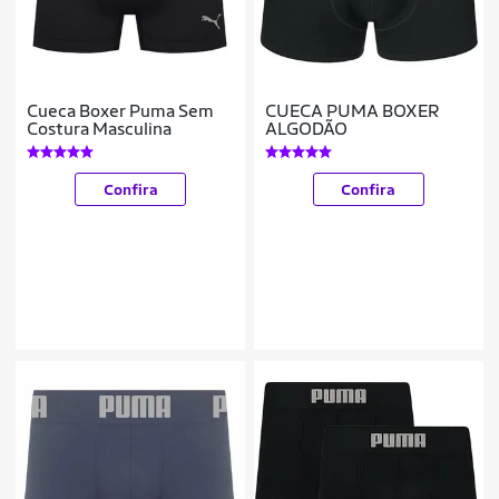
Cueca Boxer Puma Sem
CUECA PUMA BOXER
Costura Masculina
ALGODÃO
Confira
Confira