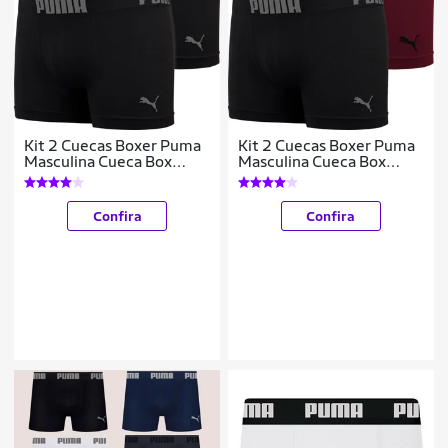
Kit 2 Cuecas Boxer Puma
Kit 2 Cuecas Boxer Puma
Masculina Cueca Box
Masculina Cueca Box
Poliamida Sem Costura
Poliamida Sem Costura
Original
Original
Confira
Confira