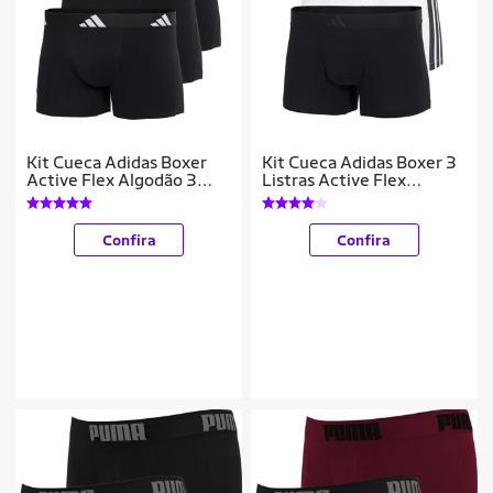
Kit Cueca Adidas Boxer
Kit Cueca Adidas Boxer 3
Active Flex Algodão 3
Listras Active Flex
Peças Preta
Algodão 2 Peças
Confira
Confira