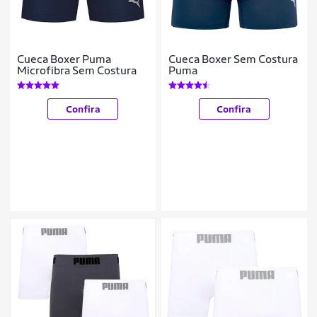
Cueca Boxer Puma
Cueca Boxer Sem Costura
Microfibra Sem Costura
Puma
Confira
Confira