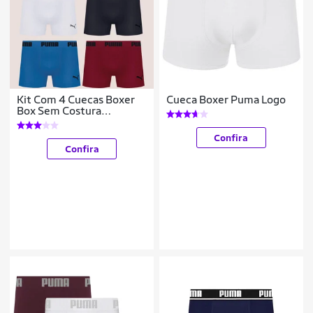
Kit Com 4 Cuecas Boxer
Cueca Boxer Puma Logo
Box Sem Costura
Masculina Adulta
Microfibra Puma
Confira
Confira