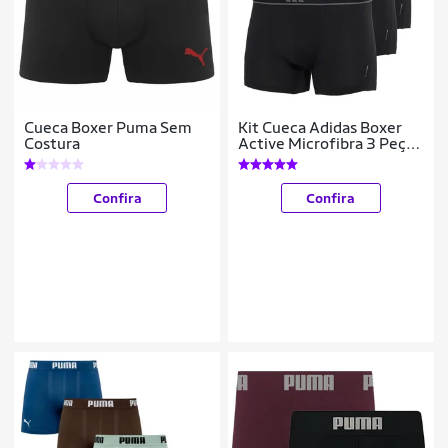
Cueca Boxer Puma Sem
Kit Cueca Adidas Boxer
Costura
Active Microfibra 3 Peças
- Preta
Confira
Confira