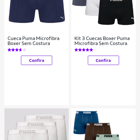
Cueca Puma Microfibra
Kit 3 Cuecas Boxer Puma
Boxer Sem Costura
Microfibra Sem Costura
Confira
Confira