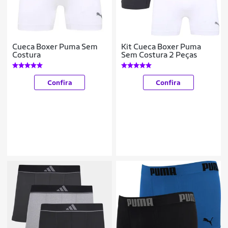
Cueca Boxer Puma Sem
Kit Cueca Boxer Puma
Costura
Sem Costura 2 Peças
Confira
Confira