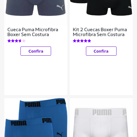
Cueca Puma Microfibra
Kit 2 Cuecas Boxer Puma
Boxer Sem Costura
Microfibra Sem Costura
Confira
Confira