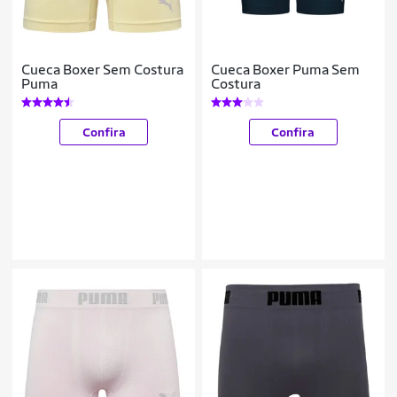
Cueca Boxer Sem Costura
Cueca Boxer Puma Sem
Puma
Costura
Confira
Confira