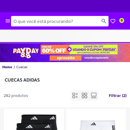
Busca
0
Home
Cuecas
CUECAS ADIDAS
282 produtos
Filtrar (2)