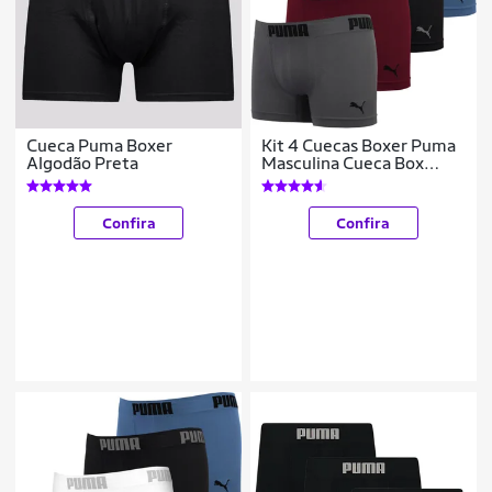
Cueca Puma Boxer
Kit 4 Cuecas Boxer Puma
Algodão Preta
Masculina Cueca Box
Microfibra Sem Costura
Original
Confira
Confira