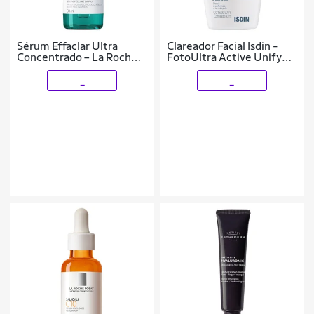
Sérum Effaclar Ultra
Clareador Facial Isdin -
Concentrado – La Roche-
FotoUltra Active Unify
Posay 30g
Fusion Fluid Color FPS 99
50ml
_
_