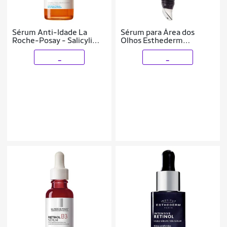
Sérum Anti-Idade La
Sérum para Área dos
Roche-Posay - Salicyli
Olhos Esthederm
C10 30ml
Intensive Hyaluronic
15ml
_
_