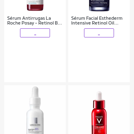
Sérum Antirrugas La
Sérum Facial Esthederm
Roche Posay - Retinol B3
Intensive Retinol Oil
30ml
Serum 15ml
_
_