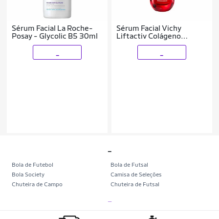
Sérum Facial La Roche-
Sérum Facial Vichy
Posay - Glycolic B5 30ml
Liftactiv Colágeno
Specialist 16 30ml
_
_
_
Bola de Futebol
Bola de Futsal
Bola Society
Camisa de Seleções
Chuteira de Campo
Chuteira de Futsal
Chuteira Society
Chuteiras
_
Tênis de Corrida
Tênis de Corrida Feminino
Tênis de Corrida Masculino
Camisa Seleção Brasileira