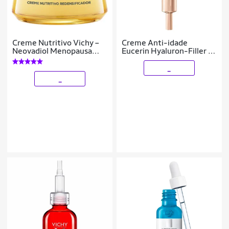
Creme Nutritivo Vichy –
Creme Anti-idade
Neovadiol Menopausa
Eucerin Hyaluron-Filler +
50g
Elasticity Olhos FPS 15
15ml
_
_