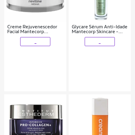
Creme Rejuvenescedor
Glycare Sérum Anti-Idade
Facial Mantecorp
Mantecorp Skincare -
Skincare Reviline Retinol
30ml
40g
_
_