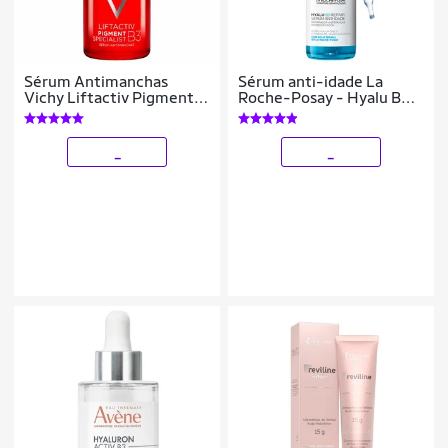
Sérum Antimanchas
Sérum anti-idade La
Vichy Liftactiv Pigment
Roche-Posay - Hyalu B5
Specialist B3 30ml
Repair 30ml
_
_