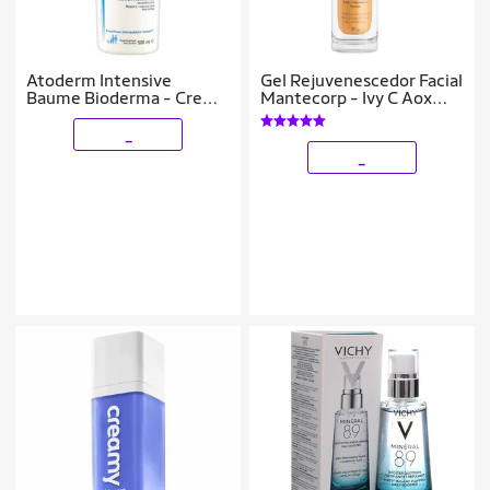
Atoderm Intensive
Gel Rejuvenescedor Facial
Baume Bioderma - Creme
Mantecorp - Ivy C Aox
de tratamento 500ml
30g
_
_