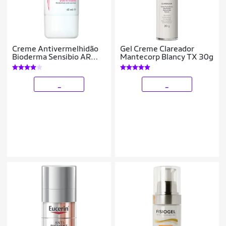
Creme Antivermelhidão
Gel Creme Clareador
Bioderma Sensibio AR
Mantecorp Blancy TX 30g
40ml
_
_