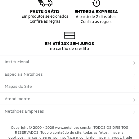
Camisa do Brasil
Bola da Copa
Mini Bola da Copa
Copa 2026
FRETE GRÁTIS
ENTREGA EXPRESSA
Álbum da Copa
Boné do Brasil
Em produtos selecionados
A partir de 2 dias úteis
Confira as regras
Confira as regras
Bandeira do Brasil
Moletom Seleção Brasileira
Conjunto do Brasil
Camisa do Brasil Amarela
Camisa do Brasil Azul
Camisa do Brasil Feminina
Camisa do Brasil Infantil
Camisas Adidas Seleções Home
EM ATÉ 10X SEM JUROS
Camisas Adidas Seleções Away
Bola Trionda Campo
no cartão de crédito
Bola Trionda Futsal
Bola Trionda Society
Bola Trionda Competition
Bola Trionda League
Institucional
Bola Trionda Training
Bola Trionda Club
Bola Trionda Beach Soccer
Sobre a Netshoes
Especiais Netshoes
Política de Privacidade
Suplementos
Mapas do Site
Programa de Afiliados
Corrida
Marcas
Atendimento
Regulamentos
Bicicletas
Tipos de Produtos
Trocas e devoluções
Netshoes Empresas
Relatórios
Futebol
Departamentos
Entregas
Marketplace Netshoes
Copyright © 2000 - 2026 www.netshoes.com.br, TODOS OS DIREITOS
Programa de Integridade
RESERVADOS. Todo o conteúdo do site, todas as fotos, imagens,
Vôlei
Minha Conta
logotipos, marcas, dizeres, som, software, conjunto imagem, layout, trade