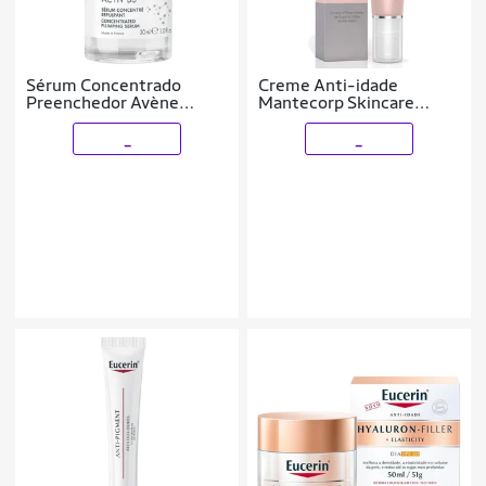
Sérum Concentrado
Creme Anti-idade
Preenchedor Avène
Mantecorp Skincare
Hyaluron Activ B3 30ml
Reviline Olhos 15g
_
_