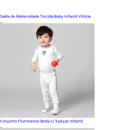
Saída de Maternidade Torcida Baby Infantil Vitória
_
Conjunto Fluminense Body c/ 3 peças Infantil
_