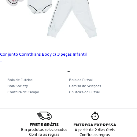
Conjunto Corinthians Body c/ 3 peças Infantil
_
_
Bola de Futebol
Bola de Futsal
Bola Society
Camisa de Seleções
Chuteira de Campo
Chuteira de Futsal
Chuteira Society
Chuteiras
_
Tênis de Corrida
Tênis de Corrida Feminino
Tênis de Corrida Masculino
Camisa Seleção Brasileira
Camisa do Brasil
Bola da Copa
Mini Bola da Copa
Copa 2026
FRETE GRÁTIS
ENTREGA EXPRESSA
Álbum da Copa
Boné do Brasil
Em produtos selecionados
A partir de 2 dias úteis
Confira as regras
Confira as regras
Bandeira do Brasil
Moletom Seleção Brasileira