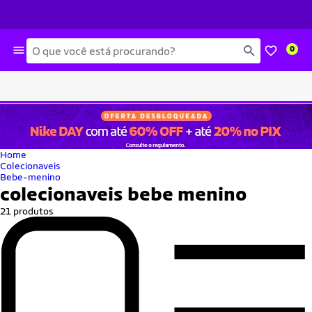
Busca
0
Home
Colecionaveis
Bebe-menino
colecionaveis bebe menino
21 produtos