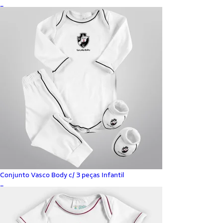
_
Conjunto Vasco Body c/ 3 peças Infantil
_