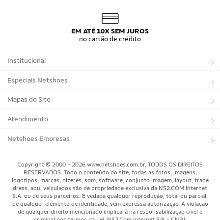
Conjunto do Brasil
Camisa do Brasil Amarela
Camisa do Brasil Azul
Camisa do Brasil Feminina
Camisa do Brasil Infantil
Camisas Adidas Seleções Home
EM ATÉ 10X SEM JUROS
Camisas Adidas Seleções Away
Bola Trionda Campo
no cartão de crédito
Bola Trionda Futsal
Bola Trionda Society
Bola Trionda Competition
Bola Trionda League
Institucional
Bola Trionda Training
Bola Trionda Club
Bola Trionda Beach Soccer
Sobre a Netshoes
Especiais Netshoes
Política de Privacidade
Suplementos
Mapas do Site
Programa de Afiliados
Corrida
Marcas
Atendimento
Regulamentos
Bicicletas
Tipos de Produtos
Trocas e devoluções
Netshoes Empresas
Relatórios
Futebol
Departamentos
Entregas
Marketplace Netshoes
Copyright © 2000 - 2026 www.netshoes.com.br, TODOS OS DIREITOS
Programa de Integridade
RESERVADOS. Todo o conteúdo do site, todas as fotos, imagens,
Vôlei
Minha Conta
logotipos, marcas, dizeres, som, software, conjunto imagem, layout, trade
dress, aqui veiculados são de propriedade exclusiva da NS2.COM Internet
Blog
Basquete
Meus Pedidos
S.A. ou de seus parceiros. É vedada qualquer reprodução, total ou parcial,
de qualquer elemento de identidade, sem expressa autorização. A violação
Black Friday Magalu
Motorsport
Pagamentos
de qualquer direito mencionado implicará na responsabilização cível e
criminal nos termos da Lei. NS2.Com Internet S/A - CNPJ: