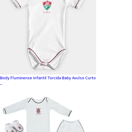
Body Fluminense Infantil Torcida Baby Avulso Curto
_