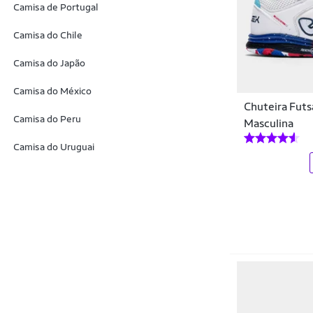
Camisa de Portugal
KLS
Camisa do Chile
LK
Camisa do Japão
Look
Camisa do México
Look Shoes
Chuteira Futs
Camisa do Peru
Lotto
Masculina
Camisa do Uruguai
Ls
Madry Power
Marvel
Marvel Capitão America
Marvel Hulk
Marvel Spider Man
Master