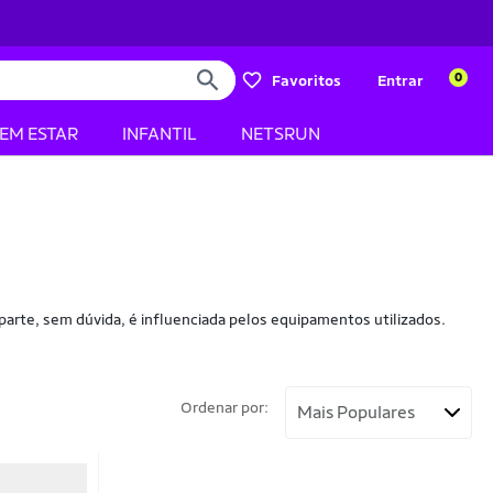
0
Favoritos
Entrar
BEM ESTAR
INFANTIL
NETSRUN
arte, sem dúvida, é influenciada pelos equipamentos utilizados.
Ordenar por: