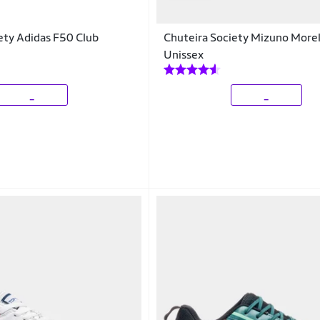
ety Adidas F50 Club
Chuteira Society Mizuno Morel
Unissex
_
_