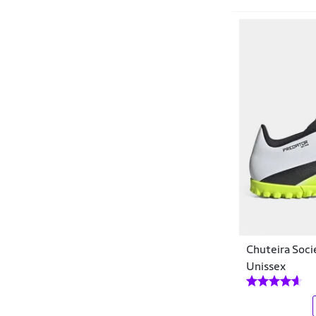
New Camp
Nike
Old Tribe
Olympikus
Omega
Ortopé
OXN
Penalty
Poker
Chuteira Soci
Unissex
Polo Malbeck
Pro Soccer