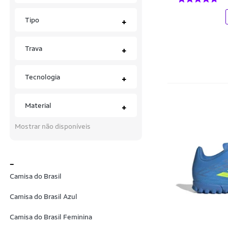
Drayzinho
Tipo
+
Du'craque
Dylan
Trava
+
D’Six
Tecnologia
+
Equipe
Euro
Material
+
Fila
Mostrar não disponíveis
Finta
Fitz Sportz
_
Camisa do Brasil
Flamengo
Generica
Camisa do Brasil Azul
Goleada
Camisa do Brasil Feminina