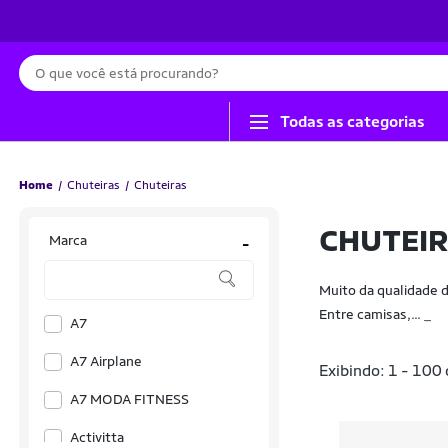
Busca
Todas as categorias
Home
Chuteiras
Chuteiras
CHUTEI
Marca
-
Muito da qualidade 
Entre camisas,...
_
A7
A7 Airplane
Exibindo: 1 - 100
A7 MODA FITNESS
Activitta