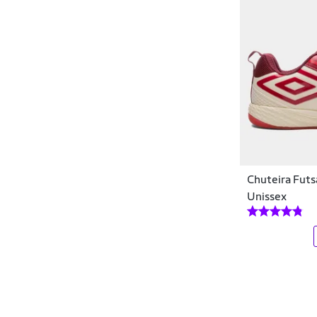
Mathaus
Mikasa
Mini Pe
Mizuno
Moda Fashion Style
Molekinho
Chuteira Fut
MUNDIAL SPORT
Unissex
MUNDO
Mundo da Bola Brasil
Munich
Murielli
New Balance