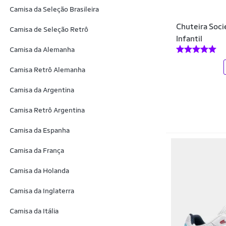
Gore Windstopper
Camisa da Seleção Brasileira
Chuteira Soci
Grendene Kids
Camisa de Seleção Retrô
Infantil
Haymax
Camisa da Alemanha
Homem-Aranha
Camisa Retrô Alemanha
Ibal
Camisa da Argentina
Infinity Marca Própria
Camisa Retrô Argentina
Itapu
Camisa da Espanha
Joma
Camisa da França
Kanxa
Camisa da Holanda
Kappa
Camisa da Inglaterra
Kelme
Camisa da Itália
Kick