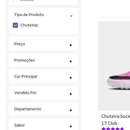
Menino
43
43.5
43/45
44
Contatto Moda
Tipo de Produto
-
45
45.5
46
47
CR Cronos
Chuteiras
Cronos
48
49
G
GG
Cronos dynamics
Preço
+
M
P
Único
D'six
Promoções
+
Dal Ponte
Cor Principal
DalPonte
+
Diadora
Vendido Por
+
DIAVOLO
Departamento
Disney
+
Chuteira Soci
Dray
17 Club
Sabor
+