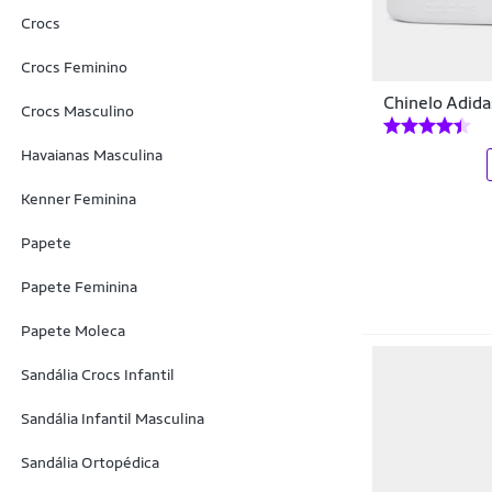
Biquinis
Colcci
Crocs
Blends Protéicos
Columbia
Crocs Feminino
Blusas
Chinelo Adida
Comfortflex
Crocs Masculino
Blush
COMPRESHOES
Havaianas Masculina
Body
Contatto Moda
Kenner Feminina
Bolas
Converse
Papete
Bolas de Ginástica
Corinthians
Papete Feminina
Bolsas
Cravo & Canela
Papete Moleca
Bolsas de Gelo e Compressas
Crocs
Sandália Crocs Infantil
Bolsas de Selim
Cwb
Sandália Infantil Masculina
Bolsas Térmicas
D3
Sandália Ortopédica
Bombas
Danper