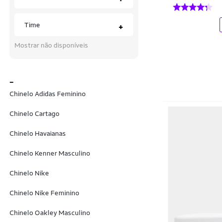
Bandeiras
Carmim
Barracas
Cartago
Time
+
Barras e Puxadores
Cartago Mini
Mostrar não disponíveis
Barras Protéicas
Casualstock
_
Base
Cauby
Chinelo Adidas Feminino
BCAA
Cavalera
Chinelo Cartago
Bebidas e Chás
Cazzualen
Chinelo Havaianas
Bermudas
Champion
Chinelo Kenner Masculino
Bermudas Plus Size
Clara Jordana
Chinelo Nike
Bicicletas
Coca Cola Shoes
Bicicletas Ergométricas
Chinelo Nike Feminino
Coca-Cola
Bilhar - Sinuca
Coimbra
Chinelo Oakley Masculino