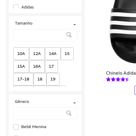
Adidas
Adidas Originals
Tamanho
-
Alcalay
Amika
Anacapri
10A
12A
14A
15
Approve
15A
16A
17
Chinelo Adida
Arezzo
17-18
18
19
Ascension
19-20
20
20/21
Asics Tiger
Gênero
-
21
21/22
22
23
Azaléia
23-24
24
24/25
Bali Hai
Bebê Menina
25
25-26
26
Battat