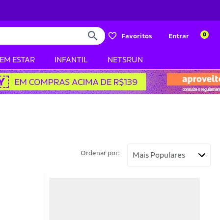
0
Favoritos
Entrar
BEM ESTAR
INFANTIL
NETSRUN
Ordenar por: