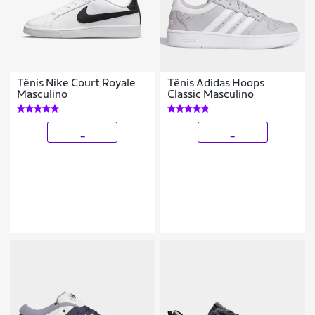
Tênis Nike Court Royale
Tênis Adidas Hoops
Masculino
Classic Masculino
_
_