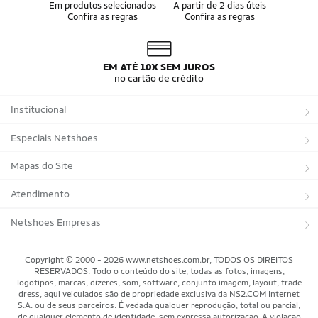
Álbum da Copa
Boné do Brasil
Em produtos selecionados
A partir de 2 dias úteis
Confira as regras
Confira as regras
Bandeira do Brasil
Moletom Seleção Brasileira
Conjunto do Brasil
Camisa do Brasil Amarela
Camisa do Brasil Azul
Camisa do Brasil Feminina
Camisa do Brasil Infantil
Camisas Adidas Seleções Home
EM ATÉ 10X SEM JUROS
Camisas Adidas Seleções Away
Bola Trionda Campo
no cartão de crédito
Bola Trionda Futsal
Bola Trionda Society
Bola Trionda Competition
Bola Trionda League
Institucional
Bola Trionda Training
Bola Trionda Club
Bola Trionda Beach Soccer
Sobre a Netshoes
Especiais Netshoes
Política de Privacidade
Suplementos
Mapas do Site
Programa de Afiliados
Corrida
Marcas
Atendimento
Regulamentos
Bicicletas
Tipos de Produtos
Trocas e devoluções
Netshoes Empresas
Relatórios
Futebol
Departamentos
Entregas
Marketplace Netshoes
Copyright © 2000 - 2026 www.netshoes.com.br, TODOS OS DIREITOS
Programa de Integridade
RESERVADOS. Todo o conteúdo do site, todas as fotos, imagens,
Vôlei
Minha Conta
logotipos, marcas, dizeres, som, software, conjunto imagem, layout, trade
dress, aqui veiculados são de propriedade exclusiva da NS2.COM Internet
Blog
Basquete
Meus Pedidos
S.A. ou de seus parceiros. É vedada qualquer reprodução, total ou parcial,
de qualquer elemento de identidade, sem expressa autorização. A violação