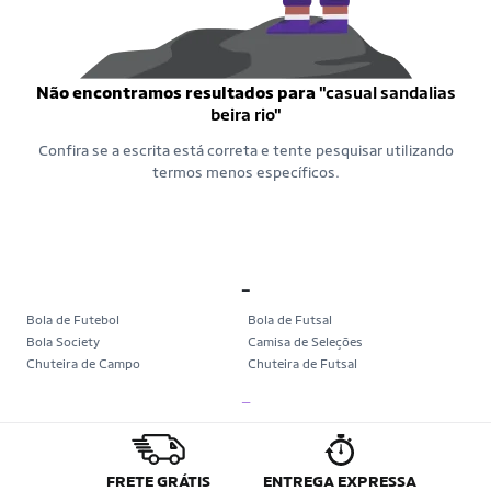
Não encontramos resultados para
"casual sandalias
beira rio"
Confira se a escrita está correta e tente pesquisar utilizando
termos menos específicos.
_
Bola de Futebol
Bola de Futsal
Bola Society
Camisa de Seleções
Chuteira de Campo
Chuteira de Futsal
Chuteira Society
Chuteiras
_
Tênis de Corrida
Tênis de Corrida Feminino
Tênis de Corrida Masculino
Camisa Seleção Brasileira
Camisa do Brasil
Bola da Copa
Mini Bola da Copa
Copa 2026
FRETE GRÁTIS
ENTREGA EXPRESSA