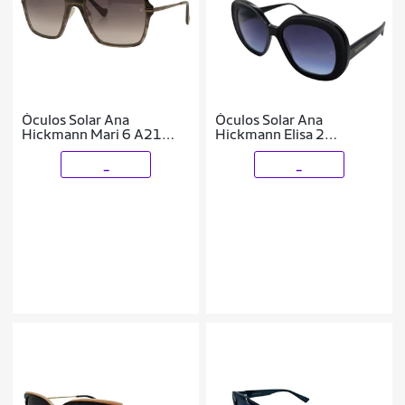
Óculos Solar Ana
Óculos Solar Ana
Hickmann Mari 6 A21
Hickmann Elisa 2
Brilho Lente Cinza
Ah90050 A01 Brilho
Degradê
Lente Cinza Degradê
_
_