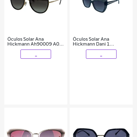
Óculos Solar Ana
Óculos Solar Ana
Hickmann Ah90009 A01
Hickmann Dani 1
Brilho Lente Cinza
Ah90041 H02
Degradê
Translúcido Lente Cinza
_
_
Degradê