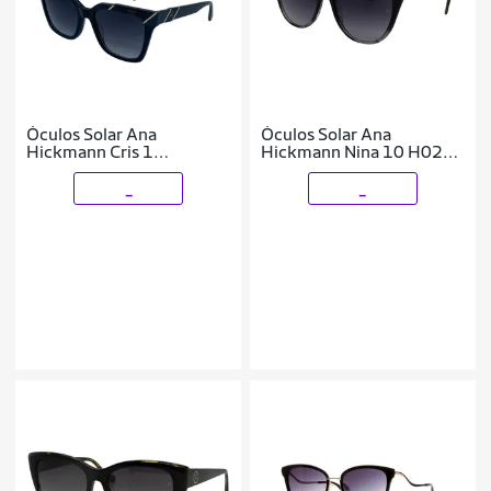
Óculos Solar Ana
Óculos Solar Ana
Hickmann Cris 1
Hickmann Nina 10 H02
Ah90044 A01 Brilho
Brilho Degradê Lente
Lente Cinza Degradê
Cinza Degradê
_
_