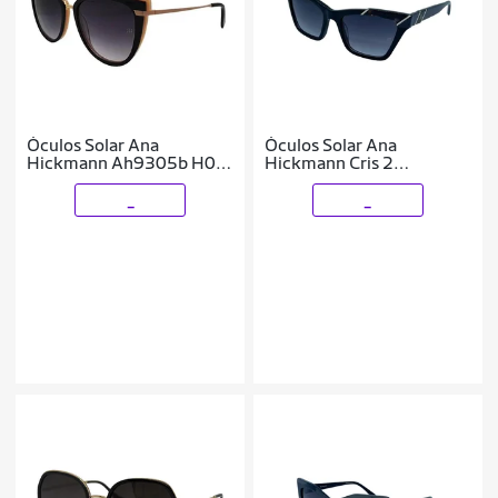
Óculos Solar Ana
Óculos Solar Ana
Hickmann Ah9305b H01
Hickmann Cris 2
Brilho Lente Cinza
Ah90045 A01 Brilho
Degradê
Lente Cinza Degradê
_
_