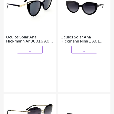
Óculos Solar Ana
Óculos Solar Ana
Hickmann Ah90016 A01
Hickmann Nina 1 A01
Brilho Lente Cinza
Brilho Lente Cinza
Degradê
_
_