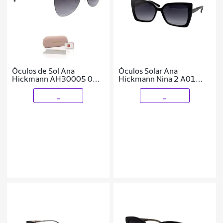
Óculos de Sol Ana
Óculos Solar Ana
Hickmann AH30005 04B
Hickmann Nina 2 A01
Metal - Tam 56mm
Brilho Lente Cinza
Degradê
_
_