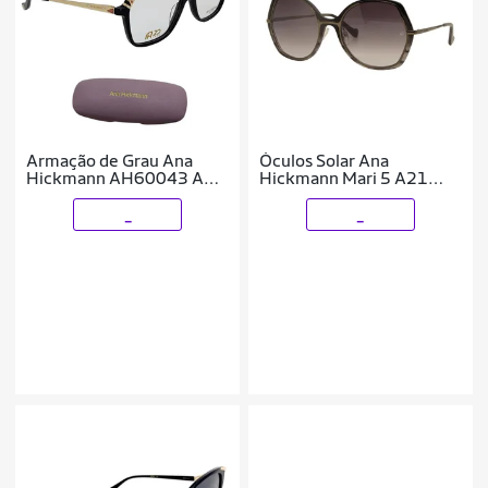
Armação de Grau Ana
Óculos Solar Ana
Hickmann AH60043 A01
Hickmann Mari 5 A21
20 Anos - Tam 54
Brilho Lente Cinza
Degradê
_
_