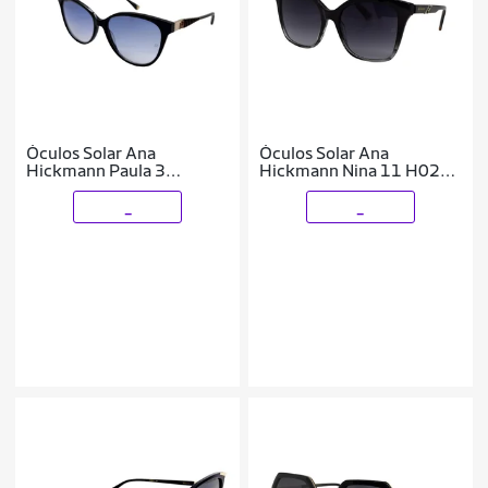
Óculos Solar Ana
Óculos Solar Ana
Hickmann Paula 3
Hickmann Nina 11 H02
Ah90048 A01 Brilho
Brilho Degradê Lente
Lente Azul Degradê
Cinza Degradê
_
_