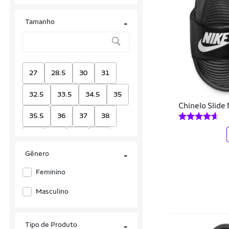
Adidas
Tamanho
-
Adidas Originals
Aditus
Alcalay
27
28.5
30
31
Amanda Block
32.5
33.5
34.5
35
Chinelo Slide
Amika
35.5
36
37
38
Anacapri
39
40
42
43
Andacco
Gênero
-
44
Approve
Feminino
APUANA
Masculino
Aramis
Tipo de Produto
-
Arezzo