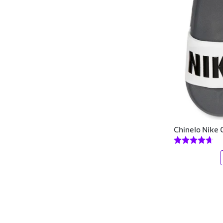
Danper
Dare
Democrata
Dijean
Disney
Diversão
Chinelo Nike 
Docthos
Domenicca
Dona Beja
DOUBLE G
Dovale