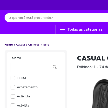
Busca
Todas as categorias
Home
Casual
Chinelos
Nike
CASUAL 
Marca
-
Exibindo: 1 - 74 d
+1KM
Acostamento
Activitta
Actvitta