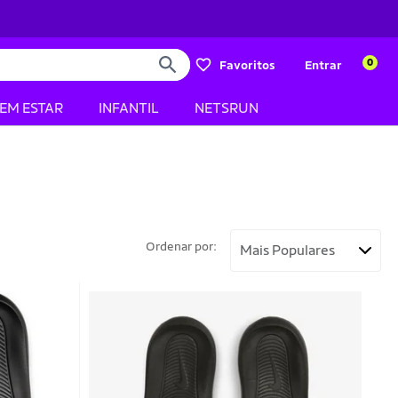
0
Favoritos
Entrar
BEM ESTAR
INFANTIL
NETSRUN
Ordenar por: