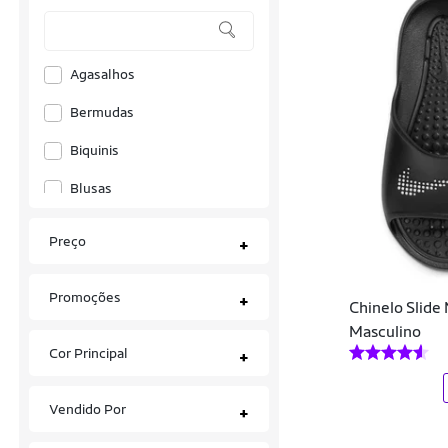
Asics Tiger
Asus rog
Agasalhos
Authentic Games
Bermudas
Bali Hai
Biquinis
Batta Shoes
Blusas
Battat
Bolsas
Preço
+
BAW Clothing
Bonés
Promoções
+
Bebecê
Calças
Chinelo Slide
Masculino
Beeton
Camisas
Cor Principal
+
Beira Rio
Camisas Polo
Vendido Por
+
BERNATONI
Camisetas