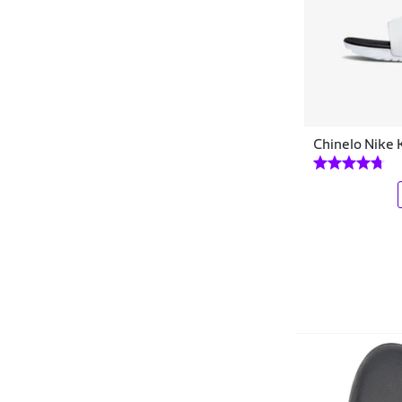
Coimbra
Colcci
Comfortflex
COMPRESHOES
Chinelo Nike 
Contatto Moda
Converse
Corinthians
Cravo & Canela
Crocs
Cwb
Cyclone
D3