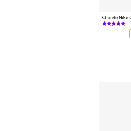
Cartago Kids
Chinelo Nike 
Cartago Mini
Casualstock
Cavalera
Cazzualen
Centuria
Champion
Chevrolet
Cla Cle
Clara Jordana
Coca Cola Shoes
Coca-Cola