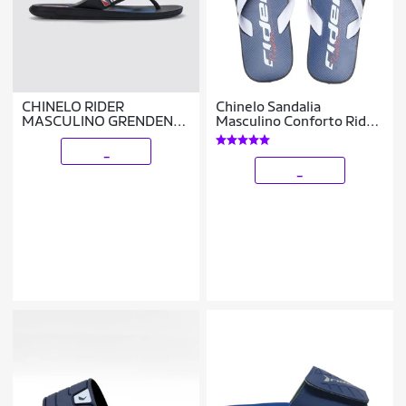
CHINELO RIDER
Chinelo Sandalia
MASCULINO GRENDENE
Masculino Conforto Rider
START NBA 12245
Street City 12107
_
_