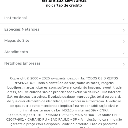
EM ATÉ 10X SEM JUROS
Camisas Adidas Seleções Away
Bola Trionda Campo
no cartão de crédito
Bola Trionda Futsal
Bola Trionda Society
Bola Trionda Competition
Bola Trionda League
Institucional
Bola Trionda Training
Bola Trionda Club
Bola Trionda Beach Soccer
Sobre a Netshoes
Especiais Netshoes
Política de Privacidade
Suplementos
Mapas do Site
Programa de Afiliados
Corrida
Marcas
Atendimento
Regulamentos
Bicicletas
Tipos de Produtos
Trocas e devoluções
Netshoes Empresas
Relatórios
Futebol
Departamentos
Entregas
Marketplace Netshoes
Copyright © 2000 - 2026 www.netshoes.com.br, TODOS OS DIREITOS
Programa de Integridade
RESERVADOS. Todo o conteúdo do site, todas as fotos, imagens,
Vôlei
Minha Conta
logotipos, marcas, dizeres, som, software, conjunto imagem, layout, trade
dress, aqui veiculados são de propriedade exclusiva da NS2.COM Internet
Blog
Basquete
Meus Pedidos
S.A. ou de seus parceiros. É vedada qualquer reprodução, total ou parcial,
de qualquer elemento de identidade, sem expressa autorização. A violação
Black Friday Magalu
Motorsport
Pagamentos
de qualquer direito mencionado implicará na responsabilização cível e
criminal nos termos da Lei. NS2.Com Internet S/A - CNPJ:
09.339.936/0001-16 - R MARIA PRESTES MAIA nº 300 - 2º Andar CEP:
Black Friday Netshoes
Saúde Bem-Estar
Cancelamentos
02047-901 - CARANDIRU - SAO PAULO - SP - A inclusão no carrinho não
garante o preço e/ou a disponibilidade do produto. Caso os produtos
Lojas Físicas
Aventura
Segurança & Privacidade