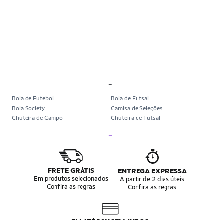
_
Bola de Futebol
Bola de Futsal
Bola Society
Camisa de Seleções
Chuteira de Campo
Chuteira de Futsal
Chuteira Society
Chuteiras
_
Tênis de Corrida
Tênis de Corrida Feminino
Tênis de Corrida Masculino
Camisa Seleção Brasileira
Camisa do Brasil
Bola da Copa
Mini Bola da Copa
Copa 2026
FRETE GRÁTIS
ENTREGA EXPRESSA
Álbum da Copa
Boné do Brasil
Em produtos selecionados
A partir de 2 dias úteis
Confira as regras
Confira as regras
Bandeira do Brasil
Moletom Seleção Brasileira
Conjunto do Brasil
Camisa do Brasil Amarela
Camisa do Brasil Azul
Camisa do Brasil Feminina
Camisa do Brasil Infantil
Camisas Adidas Seleções Home