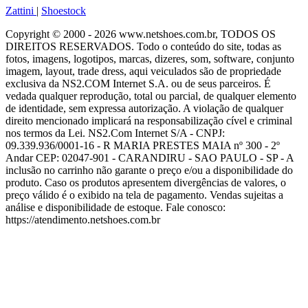
Zattini
|
Shoestock
Copyright © 2000 - 2026 www.netshoes.com.br, TODOS OS
DIREITOS RESERVADOS. Todo o conteúdo do site, todas as
fotos, imagens, logotipos, marcas, dizeres, som, software, conjunto
imagem, layout, trade dress, aqui veiculados são de propriedade
exclusiva da NS2.COM Internet S.A. ou de seus parceiros. É
vedada qualquer reprodução, total ou parcial, de qualquer elemento
de identidade, sem expressa autorização. A violação de qualquer
direito mencionado implicará na responsabilização cível e criminal
nos termos da Lei. NS2.Com Internet S/A - CNPJ:
09.339.936/0001-16 - R MARIA PRESTES MAIA nº 300 - 2º
Andar CEP: 02047-901 - CARANDIRU - SAO PAULO - SP - A
inclusão no carrinho não garante o preço e/ou a disponibilidade do
produto. Caso os produtos apresentem divergências de valores, o
preço válido é o exibido na tela de pagamento. Vendas sujeitas a
análise e disponibilidade de estoque. Fale conosco:
https://atendimento.netshoes.com.br