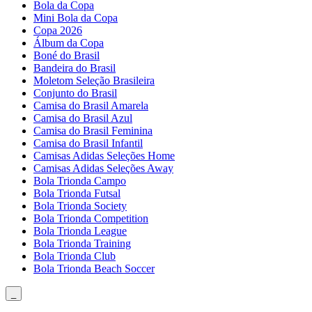
Bola da Copa
Mini Bola da Copa
Copa 2026
Álbum da Copa
Boné do Brasil
Bandeira do Brasil
Moletom Seleção Brasileira
Conjunto do Brasil
Camisa do Brasil Amarela
Camisa do Brasil Azul
Camisa do Brasil Feminina
Camisa do Brasil Infantil
Camisas Adidas Seleções Home
Camisas Adidas Seleções Away
Bola Trionda Campo
Bola Trionda Futsal
Bola Trionda Society
Bola Trionda Competition
Bola Trionda League
Bola Trionda Training
Bola Trionda Club
Bola Trionda Beach Soccer
_