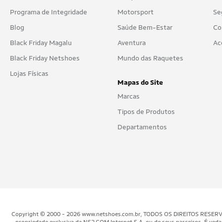
Internacional
Programa de Integridade
Motorsport
Se
John John
Blog
Saúde Bem-Estar
Co
John Pull
Black Friday Magalu
Aventura
Ac
Black Friday Netshoes
Mundo das Raquetes
King&Joe
Lojas Físicas
Kohmar
Mapas do Site
Marcas
Lacoste
Tipos de Produtos
Lacoste Sport
Departamentos
Levi's
Lucky Sailing
Lynn
M.POLLO
Malwee
Copyright © 2000 - 2026 www.netshoes.com.br, TODOS OS DIREITOS RESERVADOS.