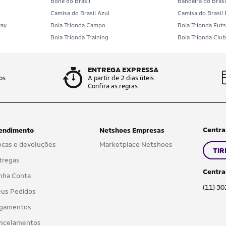
Boné do Brasil
Bandeira do Brasi
Camisa do Brasil Azul
Camisa do Brasil
way
Bola Trionda Campo
Bola Trionda Futs
Bola Trionda Training
Bola Trionda Clu
ENTREGA EXPRESSA
os
A partir de 2 dias úteis
Confira as regras
Centra
endimento
Netshoes Empresas
ocas e devoluções
Marketplace Netshoes
TIR
tregas
Centra
nha Conta
(11) 3
us Pedidos
gamentos
ncelamentos