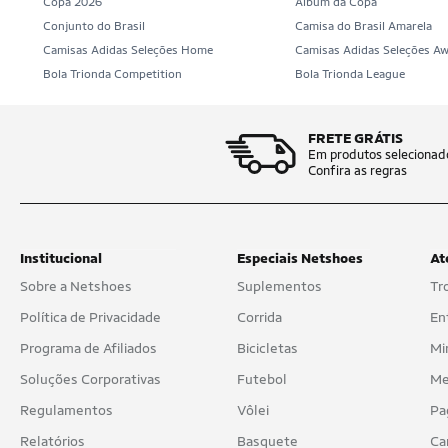
FMF
Copa 2026
Álbum da Copa
Conjunto do Brasil
Camisa do Brasil Amarela
Forum
Camisas Adidas Seleções Home
Camisas Adidas Seleções A
Bola Trionda Competition
Bola Trionda League
Fred Perry
Guess
FRETE GRÁTIS
Hangar
Em produtos selecionad
Confira as regras
Hangar 33
HD
Institucional
Especiais Netshoes
At
Hering
Sobre a Netshoes
Suplementos
Tr
Hipica
Política de Privacidade
Corrida
En
Hipica Polo Club
Programa de Afiliados
Bicicletas
Mi
Soluções Corporativas
Futebol
Me
Individual
Regulamentos
Vôlei
Pa
Industrie
Relatórios
Basquete
Ca