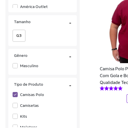
América Outlet
Anticorpus JeansWear
Tamanho
-
Aramis
G3
Beagle
Calvin Klein
Gênero
-
Chapadeiros Pato Mergulhão
Masculino
Camisa Polo P
Colcci
Com Gola e Bo
Qualidade Tec
DAZE MODAS
Tipo de Produto
-
Diametro
Camisas Polo
DLujo Confecções
Camisetas
DMB MODA
Kits
Docthos
Moletons