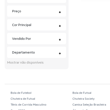
Dudalina
Preço
+
Ecko
Cor Principal
+
Elite
Ellus
Vendido Por
+
Enfim
Departamento
+
Envoy
Mostrar não disponíveis
Fatal
Fatal Surf
Fenomenal
Fico
Bola de Futebol
Bola de Futsal
Chuteira de Futsal
Chuteira Society
Fila
Tênis de Corrida Masculino
Camisa Seleção Brasileira