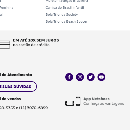
l
Moletom Seleção Brasileira
 Feminina
Camisa do Brasil Infantil
al
Bola Trionda Society
b
Bola Trionda Beach Soccer
EM ATÉ 10X SEM JUROS
no cartão de crédito
l de Atendimento
facebook
instagram
twitter
youtube
E SUAS DÚVIDAS
l de vendas
App Netshoes
Conheça as vantagens
028-5355 e (11) 3070-6999