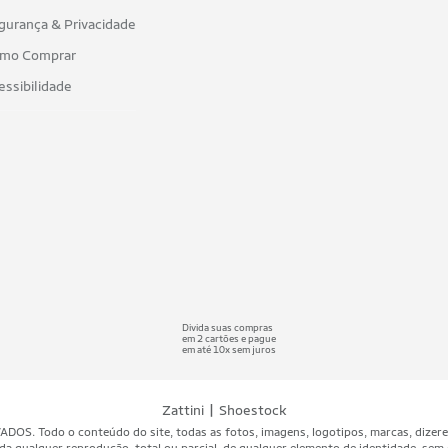
gurança & Privacidade
mo Comprar
essibilidade
Divida suas compras
em 2 cartões e pague
em até 10x sem juros
|
Zattini
Shoestock
 Todo o conteúdo do site, todas as fotos, imagens, logotipos, marcas, dizeres, 