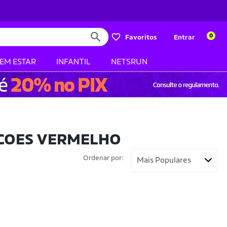
0
Favoritos
Entrar
BEM ESTAR
INFANTIL
NETSRUN
CCOES VERMELHO
Ordenar por: