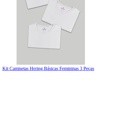
Kit Camisetas Hering Básicas Femininas 3 Peças