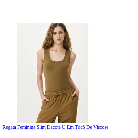
_
Regata Feminina Slim Decote U Em Tricô De Viscose