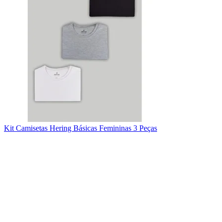
Kit Camisetas Hering Básicas Femininas 3 Peças