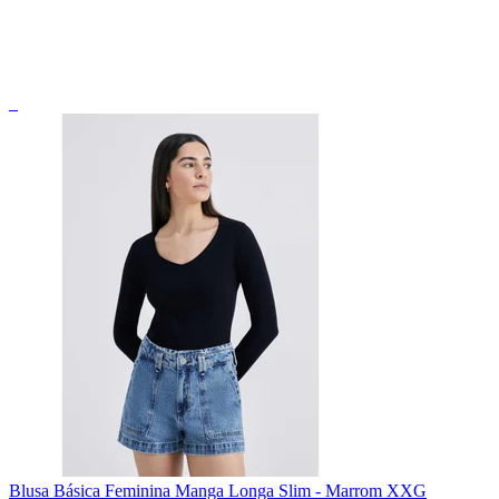
_
Blusa Básica Feminina Manga Longa Slim - Marrom XXG