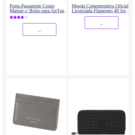
Porta-Passaporte Couro
Moeda Comemorativa Oficial
Mariart c/ Bolso para AirTag
Licenciada Flamengo 40 Anos
741
do Mundial MD1981
_
_