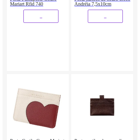
Mariart Rfid 740
Andréia 7,5x10cm
_
_