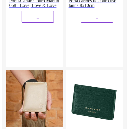
Porta-Cartão Couro Mariart
Porta cartões de couro liso
668 - Love, Love & Love
Ianna 8x10cm
_
_