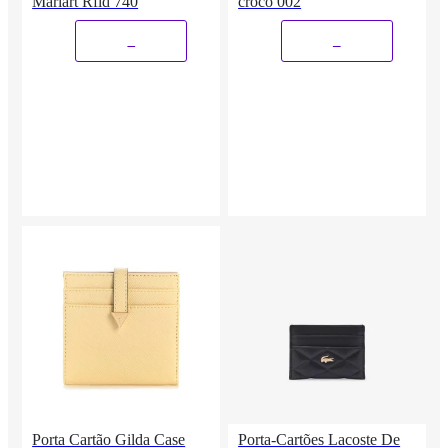
Mariart Rfid 740
croco 002
_
_
Porta Cartão Gilda Case
Porta-Cartões Lacoste De