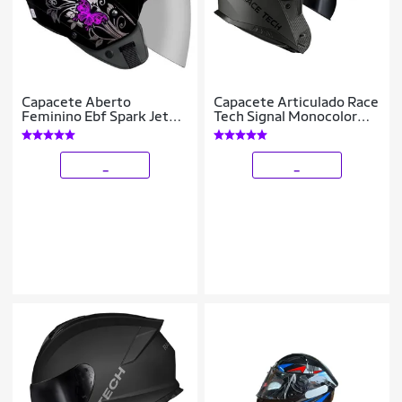
Capacete Aberto
Capacete Articulado Race
Feminino Ebf Spark Jet
Tech Signal Monocolor
Borboleta Preto e Moto
Titanium Robocop
Escamoteável
_
_