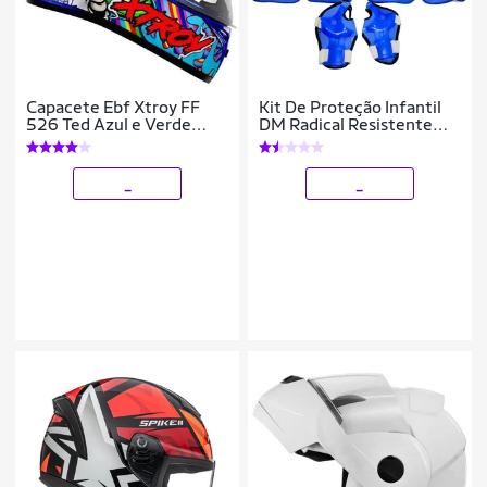
Capacete Ebf Xtroy FF
Kit De Proteção Infantil
526 Ted Azul e Verde
DM Radical Resistente
Masculino e Feminino
Para Esportes Patins Bike
Skate Patinete Com
Capacete
_
_