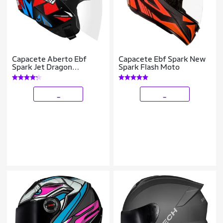
Capacete Aberto Ebf
Capacete Ebf Spark New
Spark Jet Dragon
Spark Flash Moto
Vermelho Masculino e
Feminino Moto
Motoqueiro Motociclista
_
_