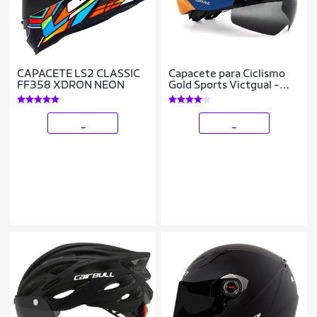
CAPACETE LS2 CLASSIC
Capacete para Ciclismo
FF358 XDRON NEON
Gold Sports Victgual -
Ultra Leve
Cor:;Gênero:Unissex
_
_