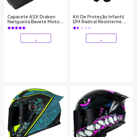
Capacete ASX Draken
Kit De Proteção Infantil
Narigueira Bavete Moto
DM Radical Resistente
Esportivo Fechado
Para Esportes Patins Bike
Skate Patinete Com
Capacete
_
_