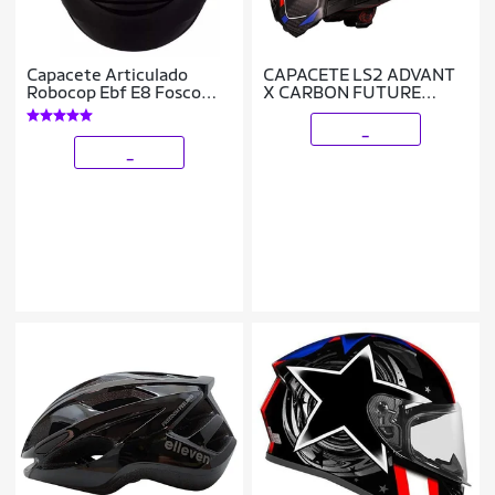
Capacete Articulado
CAPACETE LS2 ADVANT
Robocop Ebf E8 Fosco
X CARBON FUTURE
Cor:;Tamanho:58;Gênero:Unissex
PRETO
_
_