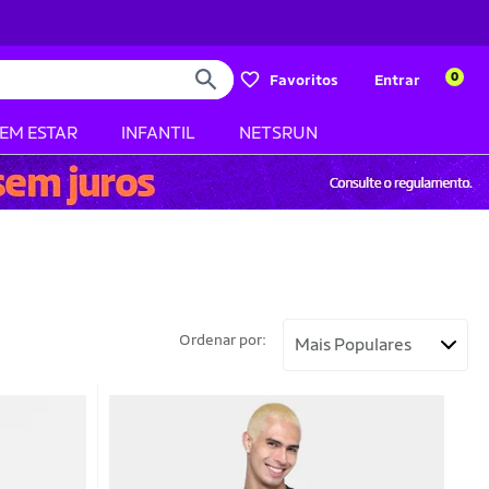
0
Favoritos
Entrar
BEM ESTAR
INFANTIL
NETSRUN
Ordenar por: