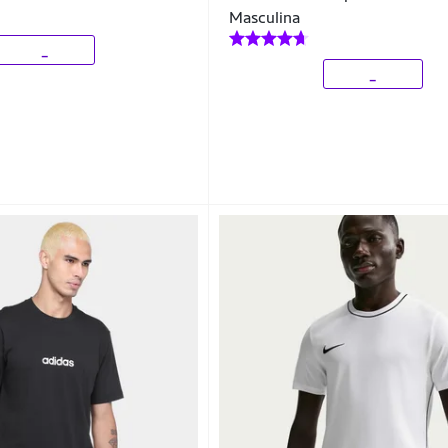
Masculina
_
_