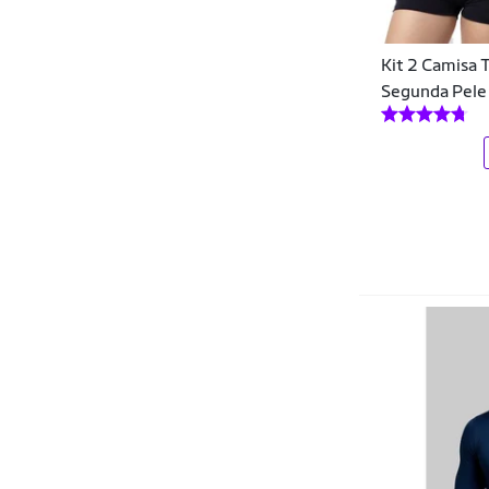
Blusas
Dudalina
Blush
Kit 2 Camisa
DZARM
Body
Segunda Pele 
Ecko
Bolas
Elite
Bolas de Ginástica
Ellus
Bolsas
Endless
Bolsas de Gelo e Compressas
Enfim
Bolsas de Selim
Estilo Ráfia
Bolsas Térmicas
FARM
Bombas
Fila
Bonés
Finta
Botas
FORMITZ