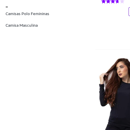
Curtlo
_
Barras Protéicas
Camisas Polo Femininas
D Bell
Base
Camisa Masculina
Dagg
BCAA
Dente D' Leão
Bebidas e Chás
Diadora
Bermudas
Disparate
Bermudas Plus Size
Ditz
Bicicletas
DMB MODA
Bicicletas Ergométricas
DMR CRIATIVO
Bilhar - Sinuca
DMR ONLINEE
Biquinis
Doce Trama
Blends Protéicos
Dom