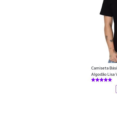
Calças Plus Size
HOT BUTTERED
Calções
Hupi
Cama, Mesa e Banho
Hype Kids
Camas Elásticas e Steps
Hyperbole
Camisas
Individual
Camisas de Time
Invictus
Camisas Polo
Camiseta Bási
Iron
Algodão Lisa 
Camisetas
IRON SPORTS
Caneleiras
JJ STORE
Capacetes
Jumaniy
Carboidratos
Kailash
Carregador Portátil