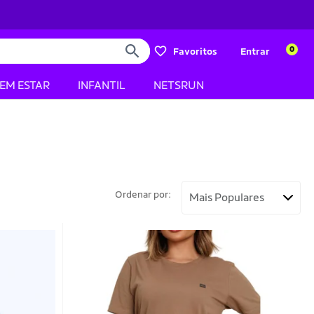
0
Favoritos
Entrar
BEM ESTAR
INFANTIL
NETSRUN
Ordenar por: