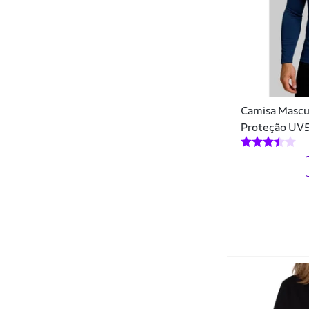
Botes e Caiaques
Foxton
Bretelles
Free Surf
Cabos
Freesurf
Cadeira de Praia
Fábula
Camisa Mascu
Cadeira Gamer
Galapagos
Proteção UV5
Cadeirinhas
GB
Cafeínas
GIRAFFE
Caixa de Som
Gloss
Calcinhas
Guess
Calça legging
Hang Loose
Calças
Heli
Calças Jeans
Hering