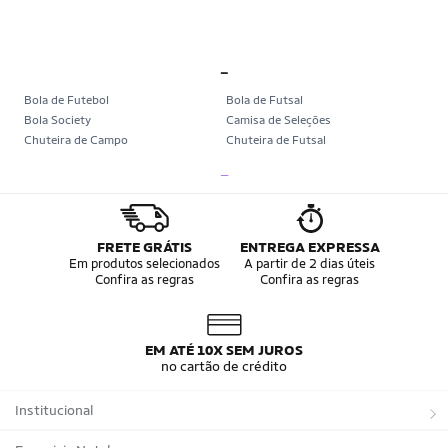
_
Bola de Futebol
Bola de Futsal
Bola Society
Camisa de Seleções
Chuteira de Campo
Chuteira de Futsal
Chuteira Society
Chuteiras
_
Tênis de Corrida
Tênis de Corrida Feminino
Tênis de Corrida Masculino
Camisa Seleção Brasileira
Camisa do Brasil
Bola da Copa
Mini Bola da Copa
Copa 2026
FRETE GRÁTIS
ENTREGA EXPRESSA
Álbum da Copa
Boné do Brasil
Em produtos selecionados
A partir de 2 dias úteis
Confira as regras
Confira as regras
Bandeira do Brasil
Moletom Seleção Brasileira
Conjunto do Brasil
Camisa do Brasil Amarela
Camisa do Brasil Azul
Camisa do Brasil Feminina
Camisa do Brasil Infantil
Camisas Adidas Seleções Home
EM ATÉ 10X SEM JUROS
Camisas Adidas Seleções Away
Bola Trionda Campo
no cartão de crédito
Bola Trionda Futsal
Bola Trionda Society
Bola Trionda Competition
Bola Trionda League
Institucional
Bola Trionda Training
Bola Trionda Club
Bola Trionda Beach Soccer
Sobre a Netshoes