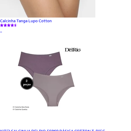
Calcinha Tanga Lupo Cotton
_
KIT/2 CALCINHA DELRIO 50368 BÁSICA COTTON T. P/GG