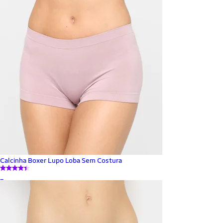
Calcinha Boxer Lupo Loba Sem Costura
_