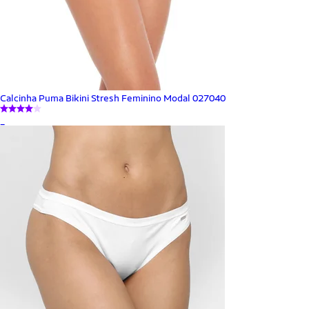
Calcinha Puma Bikini Stresh Feminino Modal 027040
_