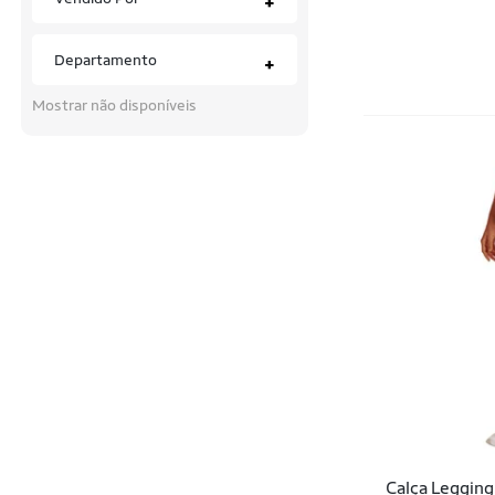
+
Mulher Elástica
Aminoácidos
N1sport
Departamento
+
Anilhas
Patria Brasil
Mostrar não disponíveis
Antivibradores
Reebok
Anzóis
Resenha Sport
Aparador de Pelos
Rise and Set
Aparelhos Abdominal
Rovitex Kids
Aparelhos para exercícios
Run More
Artigos para Escritório
Selene
Balanças
Skechers
Bancos de Musculação
The Style Box
Bandeiras
Trick Nick
Calça Legging
Barracas