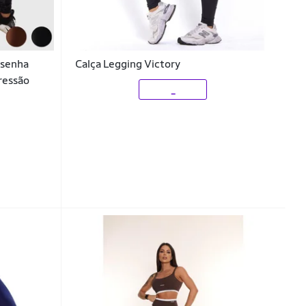
esenha
Calça Legging Victory
ressão
_