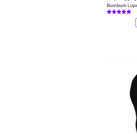
Trinys
Bumbum Lupo 
Barras e Puxadores
Tropical Fitness
Barras Protéicas
Vestem
Base
Vicio Fatal
BCAA
Vida Costeira
Bebidas e Chás
Volenzi
Bermudas
WM
Bermudas Plus Size
Woodii
Bicicletas
YouSports
Bicicletas Ergométricas
Bilhar - Sinuca
Biquinis