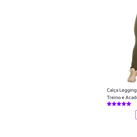
Calças Jeans
Calças Plus Size
Calções
Cama, Mesa e Banho
Camas Elásticas e Steps
Camisas
Camisas de Time
Camisas Polo
Calça Legging
Treino e Aca
Camisetas
Caneleiras
Capacetes
Carboidratos