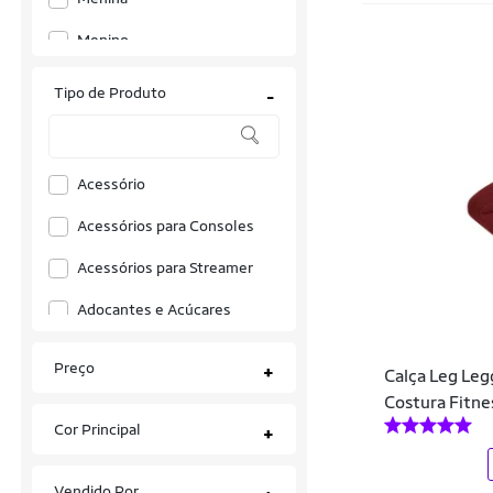
Gills
Menino
John Fly
Tipo de Produto
-
Lupo
Lupo Sport
Acessório
Lygia e Nanny
Acessórios para Consoles
Manalinda
Acessórios para Streamer
MARCHE FITWEAR
Adoçantes e Açúcares
Massam Fitness
Aero Hockey
Preço
Minty
+
Calça Leg Le
Agasalhos
Costura Fitne
Modele
Cor Principal
+
Albuminas
Mormaii
Almofadas e Acessórios
Vendido Por