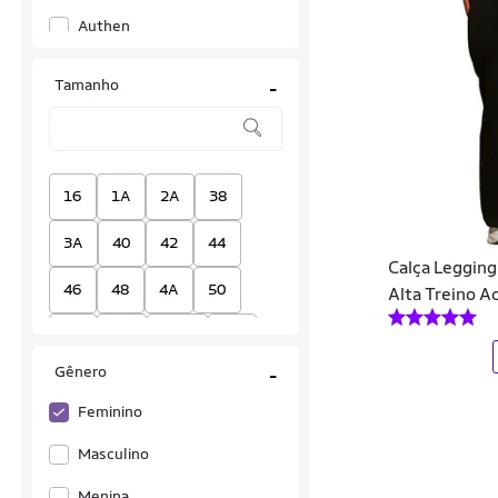
Authen
Best Fit
Tamanho
-
Caju Brasil
Colcci Sport
Corinthians
16
1A
2A
38
D PAULA
3A
40
42
44
Calça Legging 
Diluxo
46
48
4A
50
Alta Treino 
Elite
56
EG
EGG
EP
Estilo do Corpo
Gênero
-
EPP
G
G/42
G2
Fiber
Feminino
GG
M
M/40
P
Fila
Masculino
P/36
P1
XG
Único
Garotafit
Menina