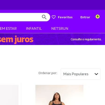
0
Favoritos
Entrar
BEM ESTAR
INFANTIL
NETSRUN
Ordenar por: