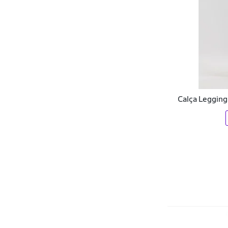
Botas
Botes e Caiaques
Bretelles
Cabos
Cadeira de Praia
Calça Legging
Cadeira Gamer
Cadeirinhas
Cafeínas
Caixa de Som
Calca-legging
Calcinhas
Calças