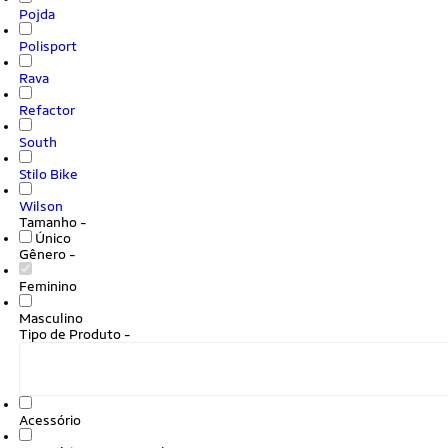
Pojda
Polisport
Rava
Refactor
South
Stilo Bike
Wilson
Tamanho
-
Único
Gênero
-
Feminino
Masculino
Tipo de Produto
-
Acessório