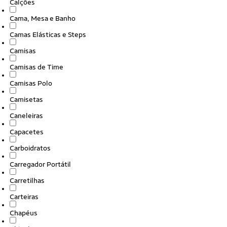
Calções
Cama, Mesa e Banho
Camas Elásticas e Steps
Camisas
Camisas de Time
Camisas Polo
Camisetas
Caneleiras
Capacetes
Carboidratos
Carregador Portátil
Carretilhas
Carteiras
Chapéus