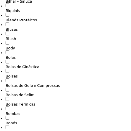
Bilhar - Sinuca
Biquinis
Blends Protéicos
Blusas
Blush
Body
Bolas
Bolas de Ginástica
Bolsas
Bolsas de Gelo e Compressas
Bolsas de Selim
Bolsas Térmicas
Bombas
Bonés