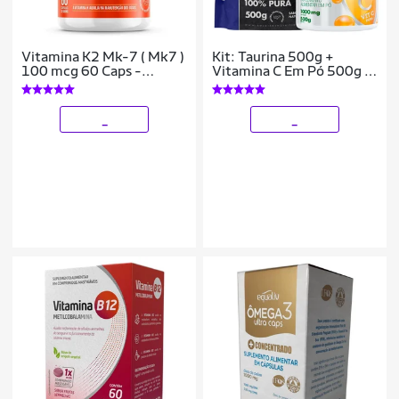
Vitamina K2 Mk-7 ( Mk7 )
Kit: Taurina 500g +
100 mcg 60 Caps -
Vitamina C Em Pó 500g -
Bigens
100% Pura Importada -
Soldiers Nutrition
_
_