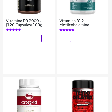
Vitamina D3 2000 UI
Vitamina B12
(120 Cápsulas) 103g
Metilcobalamina
Essential Nutrition
9,94mcg 60
Comprimidos - Lauton
_
_