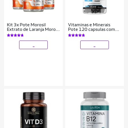
Kit 3x Pote Morosil
Vitaminas e Minerais
Extrato de Laranja Moro
Pote 120 capsulas com
Cromo Café Verde 3x1
Boro, Magnésio, Zinco,
Vegano Denavita
Niacina, Cálcio, Vitamina
B12 e B6
_
_