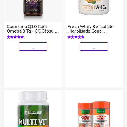
Coenzima Q10 Com
Fresh Whey 3w Isolado
Ômega 3 Tg - 60 Cápsulas
Hidrolisado Conc.
- Essential
Vitaminas de Frutas 450g
- Dux Nutrition
_
_