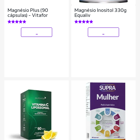
Magnésio Plus (90
Magnésio Inositol 330g
cápsulas) - Vitafor
Equaliv
_
_