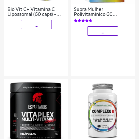
Bio Vit C+ Vitamina C
Supra Mulher
Lipossomal (60 caps) -
Polivitamínico 60
Pura Vida
Cápsulas Herbamed
_
_