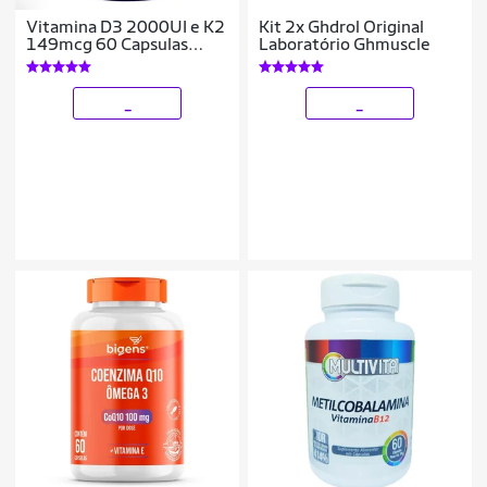
Vitamina D3 2000UI e K2
Kit 2x Ghdrol Original
149mcg 60 Capsulas
Laboratório Ghmuscle
Myoplex
_
_