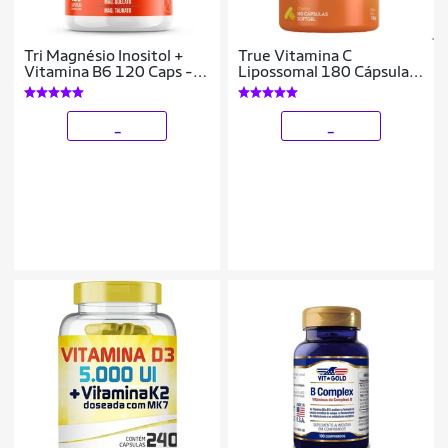
Tri Magnésio Inositol +
True Vitamina C
Vitamina B6 120 Caps -
Lipossomal 180 Cápsulas
Bigens
SoftGel True Source
_
_