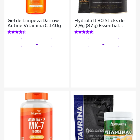
Gel de Limpeza Darrow
HydroLift 30 Sticks de
Actine Vitamina C 140g
2,9g (87g) Essential
Nutrition
_
_