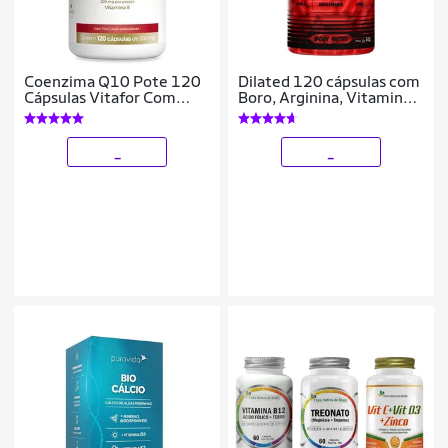
Coenzima Q10 Pote 120
Dilated 120 cápsulas com
Cápsulas Vitafor Com
Boro, Arginina, Vitaminas
Vitamina E
e Minerais
_
_