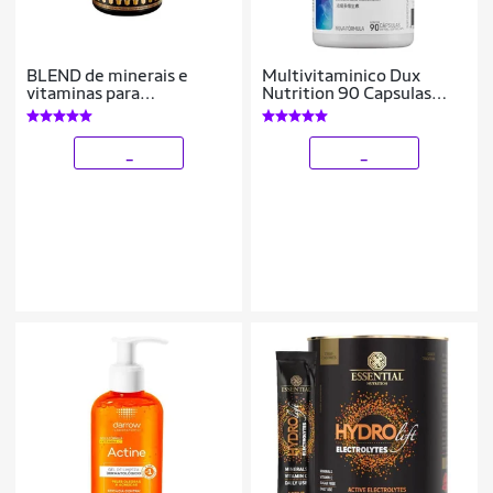
BLEND de minerais e
Multivitaminico Dux
vitaminas para
Nutrition 90 Capsulas
performance e vitalidade
Minerais Vitaminas
120 Cápsulas – Under
Labz
_
_