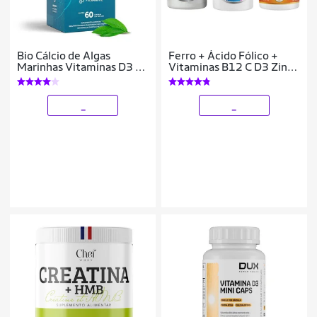
Bio Cálcio de Algas
Ferro + Ácido Fólico +
Marinhas Vitaminas D3 e
Vitaminas B12 C D3 Zinco
K2 60 cáps Puravida
+ Magnésio Treonato 60
Capsulas
_
_