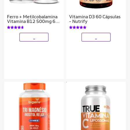
Ferro + Metilcobalamina
Vitamina D3 60 Cápsulas
Vitamina B12 500mg 60
- Nutrify
Caps + Quelato 60 Caps
500mg
_
_