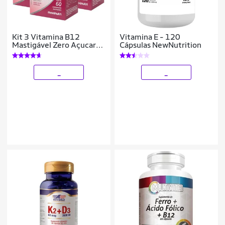
Kit 3 Vitamina B12
Vitamina E - 120
Mastigável Zero Açucar
Cápsulas NewNutrition
60 Cp Maxinutri
_
_