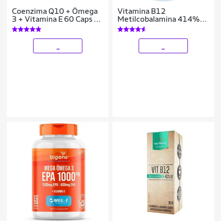
Coenzima Q10 + Ômega
Vitamina B12
3 + Vitamina E 60 Caps -
Metilcobalamina 414%
Bigens
60 Cápsulas
_
_