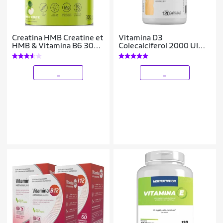
Creatina HMB Creatine et
Vitamina D3
HMB & Vitamina B6 300g
Colecalciferol 2000 UI
- Chef Whey
120 Caps - Dux
_
_