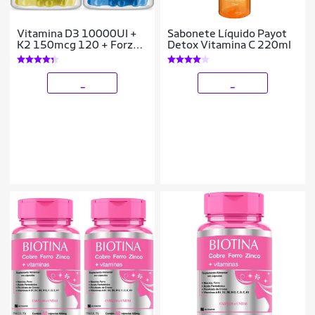
Vitamina D3 10000UI +
Sabonete Líquido Payot
K2 150mcg 120 + Forza
Detox Vitamina C 220ml
Multivitamínico
_
_