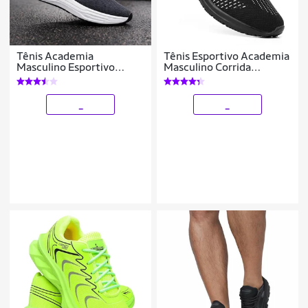
Tênis Academia
Tênis Esportivo Academia
Masculino Esportivo
Masculino Corrida
Malhar Treino Caminhada
Caminhada Preto Malhar
Lets Run
Treino Confortável +
Relógio +Fone
_
_