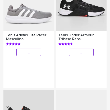
Tênis Adidas Lite Racer
Tênis Under Armour
Masculino
Tribase Reps
_
_