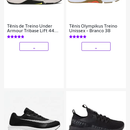
Tênis de Treino Under
Tênis Olympikus Treino
Armour Tribase Lift 44
Unissex - Branco 38
Marrom
_
_