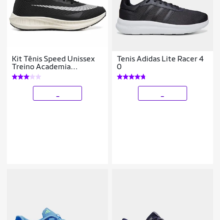
Kit Tênis Speed Unissex
Tenis Adidas Lite Racer 4
Treino Academia
0
Caminhada Corrida
Relógio Digital
_
_