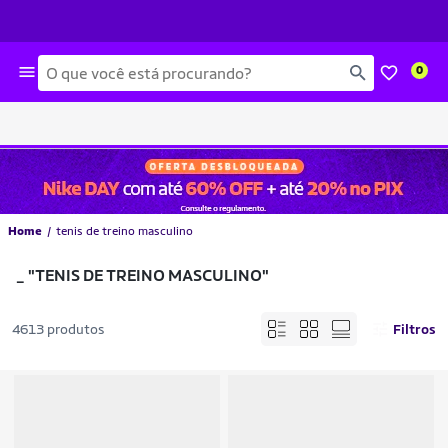
Busca
0
Home
tenis de treino masculino
_
"TENIS DE TREINO MASCULINO"
4613 produtos
Filtros