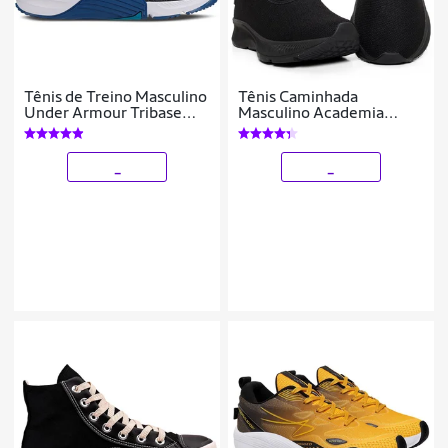
Tênis de Treino Masculino
Tênis Caminhada
Under Armour Tribase
Masculino Academia
Reps
Malhar Treino BF Shoes
_
_