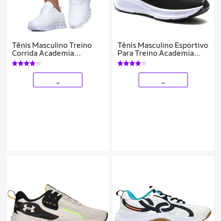
Tênis Masculino Treino
Tênis Masculino Esportivo
Corrida Academia
Para Treino Academia
Caminhada Ascension
Confortável Lançamento
+ Relogio
_
_