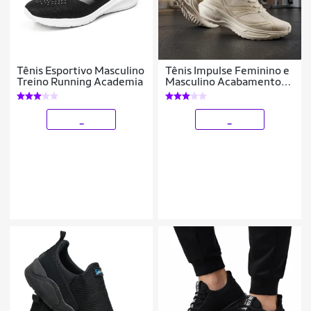
Tênis Esportivo Masculino
Tênis Impulse Feminino e
Treino Running Academia
Masculino Acabamento
Premium Para Treino
Academia Caminhada
_
_