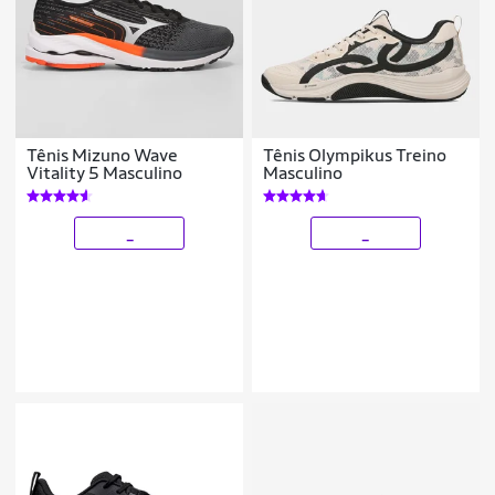
Tênis Mizuno Wave
Tênis Olympikus Treino
Vitality 5 Masculino
Masculino
_
_