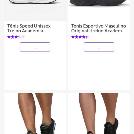
Tênis Speed Unissex
Tenis Esportivo Masculino
Treino Academia
Original-treino Academia
Caminhada Corrida Leve e
Caminhada
Macio
Tamanho:42;Cor:
_
_