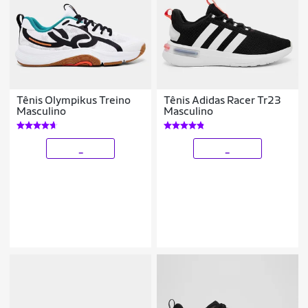
Tênis Olympikus Treino
Tênis Adidas Racer Tr23
Masculino
Masculino
_
_