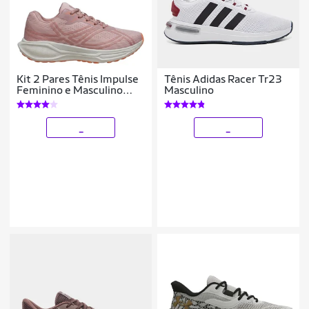
Kit 2 Pares Tênis Impulse
Tênis Adidas Racer Tr23
Feminino e Masculino
Masculino
Para Treino Academia E
Caminhada
_
_