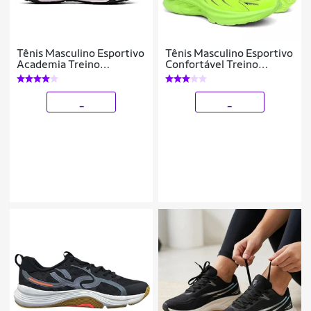
Tênis Masculino Esportivo
Tênis Masculino Esportivo
Academia Treino
Confortável Treino
Caminhada Repplay
Corrida Academia
Calistenia Tenis Blast
_
_