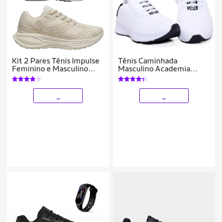
Kit 2 Pares Tênis Impulse
Tênis Caminhada
Feminino e Masculino
Masculino Academia
Para Treino Academia E
Malhar Treino BF Shoes
Caminhada
_
_