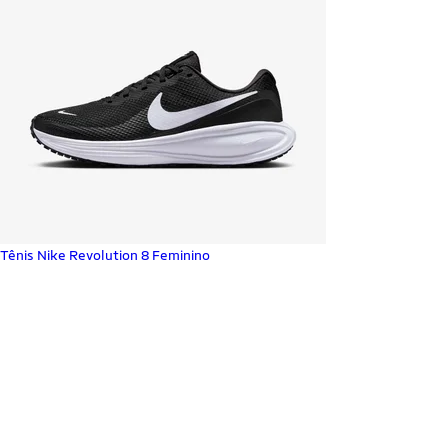
Tênis Nike Revolution 8 Feminino