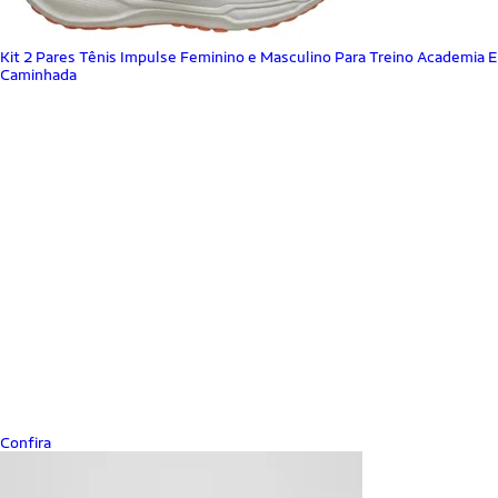
Kit 2 Pares Tênis Impulse Feminino e Masculino Para Treino Academia E
Caminhada
Confira