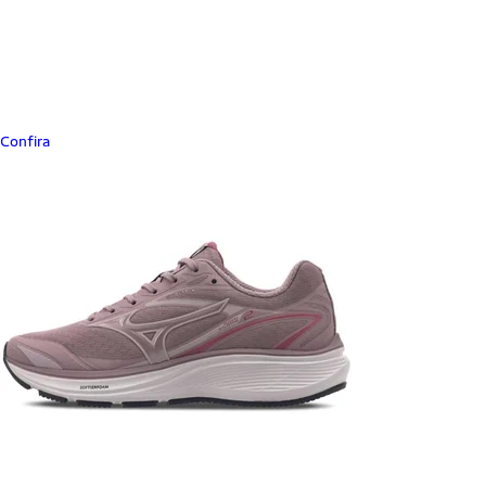
Confira