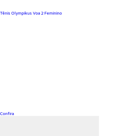
Tênis Olympikus Voa 2 Feminino
Confira