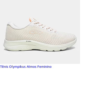
Tênis Olympikus Atmos Feminino