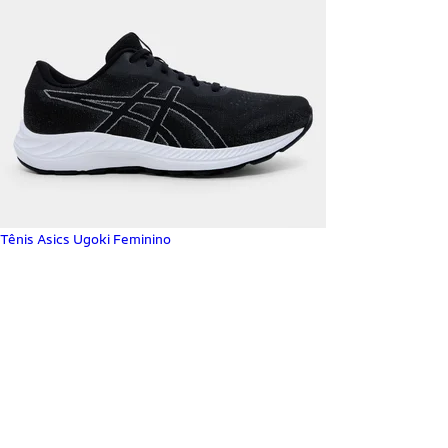
Tênis Asics Ugoki Feminino