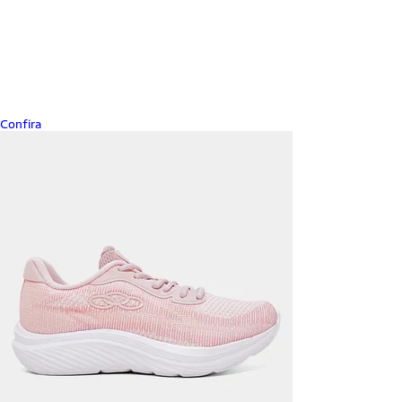
Confira