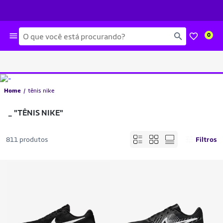
Busca
0
Home
tênis nike
_
"TÊNIS NIKE"
811 produtos
Filtros