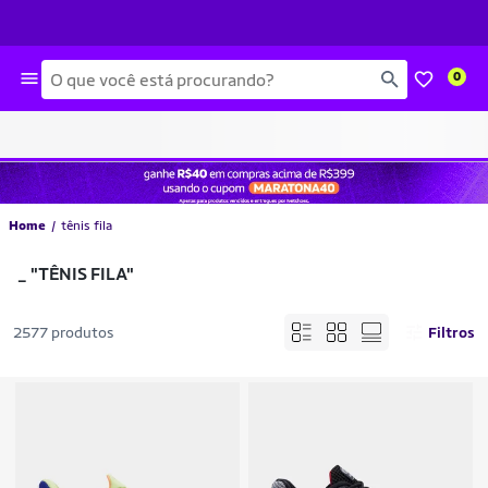
Busca
0
Home
tênis fila
_
"TÊNIS FILA"
2577 produtos
Filtros