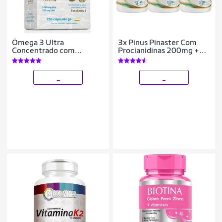
Ômega 3 Ultra
3x Pinus Pinaster Com
Concentrado com
Procianidinas 200mg +
Vitamina E 120 Cáps
Vitamina E + Selênio +
Equaliv
Zinco 60 Cápsulas
_
_