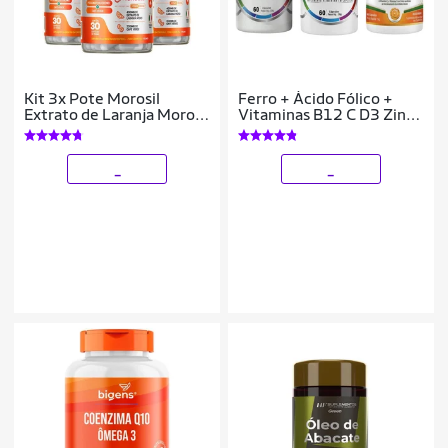
Kit 3x Pote Morosil
Ferro + Ácido Fólico +
Extrato de Laranja Moro
Vitaminas B12 C D3 Zinco
Cromo Café Verde 3x1
+ Magnésio Treonato 60
Vegano Denavita
Capsulas
_
_