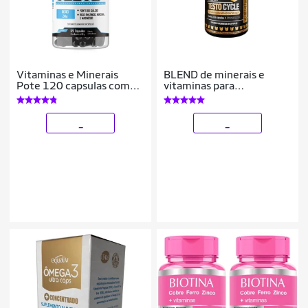
Vitaminas e Minerais
BLEND de minerais e
Pote 120 capsulas com
vitaminas para
Boro, Magnésio, Zinco,
performance e vitalidade
Niacina, Cálcio, Vitamina
120 Cápsulas – Under
B12 e B6
Labz
_
_