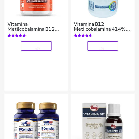
Vitamina
Vitamina B12
Metilcobalamina B12
Metilcobalamina 414%
Vegana 60 Cápsulas -
60 Cápsulas
Bigens
_
_