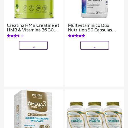
Creatina HMB Creatine et
Multivitaminico Dux
HMB & Vitamina B6 300g
Nutrition 90 Capsulas
- Chef Whey
Minerais Vitaminas
_
_