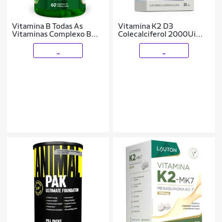
Vitamina B Todas As
Vitamina K2 D3
Vitaminas Complexo B
Colecalciferol 2000Ui
Alta Concentração
20ml Limão - Equaliv
_
_