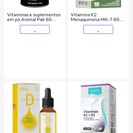
Vitaminas e suplementos
Vitamina K2
em pó Animal Pak 60
Menaquinona MK-7 60
colheres
Tabs - Lauton
_
_