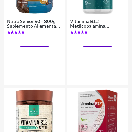
Nutra Senior 50+ 800g
Vitamina B12
Suplemento Aliementar
Metilcobalamina
com 28 Vitaminas e
9,94mcg 60
Minerais
Comprimidos - Lauton
_
_