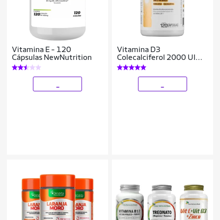
Vitamina E - 120
Vitamina D3
Cápsulas NewNutrition
Colecalciferol 2000 UI
120 Caps - Dux
_
_