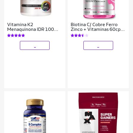
Vitamina K2
Biotina C/ Cobre Ferro
Menaquinona IDR 100%
Zinco + Vitaminas 60cp-
60 Cápsulas 1 Cápsula ao
Cabelos Unhas
dia
_
_