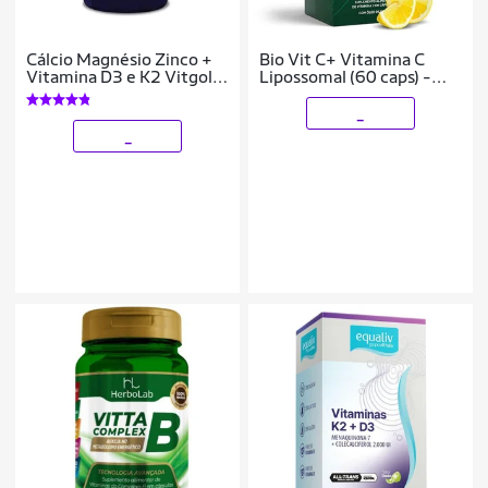
Cálcio Magnésio Zinco +
Bio Vit C+ Vitamina C
Vitamina D3 e K2 Vitgold
Lipossomal (60 caps) -
100 Compr.
Pura Vida
_
_