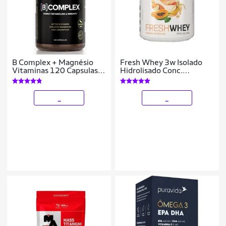
B Complex + Magnésio
Fresh Whey 3w Isolado
Vitaminas 120 Capsulas
Hidrolisado Conc.
Essential
Vitaminas de Frutas 450g
- Dux Nutrition
_
_