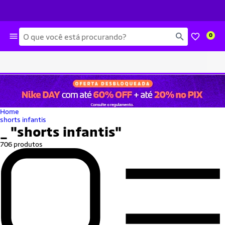
Busca
0
Home
shorts infantis
_
"shorts infantis"
706 produtos