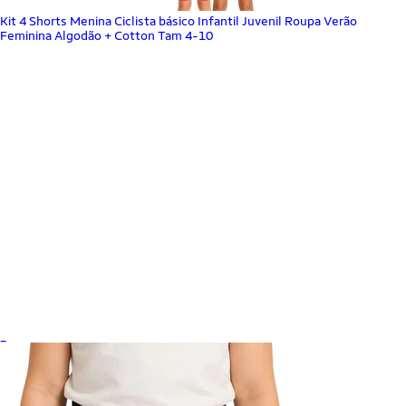
Kit 4 Shorts Menina Ciclista básico Infantil Juvenil Roupa Verão
Feminina Algodão + Cotton Tam 4-10
_