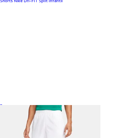
Shorts Nike Dri-FIT Split Infantil
_