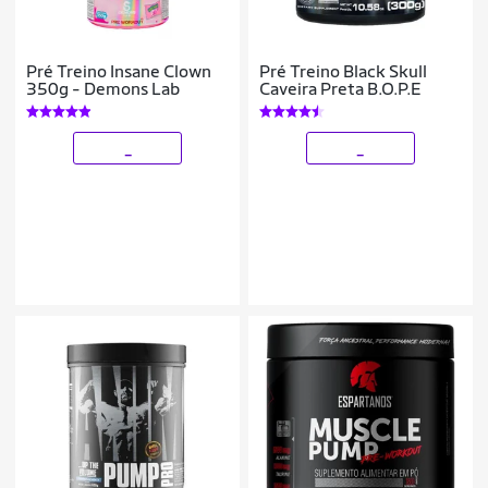
Pré Treino Insane Clown
Pré Treino Black Skull
350g - Demons Lab
Caveira Preta B.O.P.E
_
_