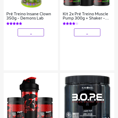
Pré Treino Insane Clown
Kit 2x Pré Treino Muscle
350g - Demons Lab
Pump 300g + Shaker -
Espartanos
_
_