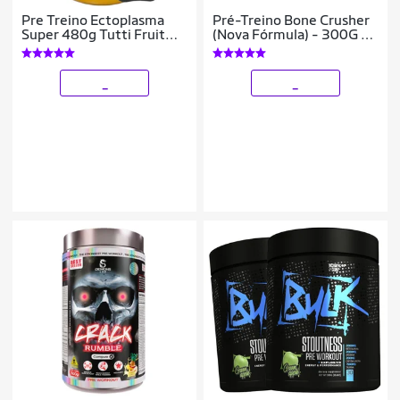
Pre Treino Ectoplasma
Pré-Treino Bone Crusher
Super 480g Tutti Fruit
(Nova Fórmula) - 300G -
Luva Demons
Black Skul
_
_