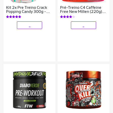
Kit 2x Pre Treino Crack
Pré-Treino C4 Caffeine
Popping Candy 300g -
Free New Millen (220g)
Demons Lab
Sem Cafeína - Melancia
_
_