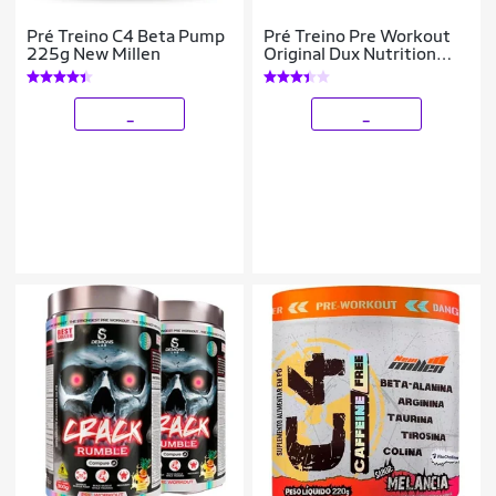
Pré Treino C4 Beta Pump
Pré Treino Pre Workout
225g New Millen
Original Dux Nutrition
300g
_
_