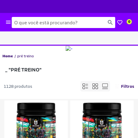
Busca
0
Home
pré treino
_
"PRÉ TREINO"
1128 produtos
Filtros