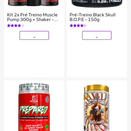
Kit 2x Pré Treino Muscle
Pré-Treino Black Skull
Pump 300g + Shaker -
B.O.P.E - 150g
Espartanos
_
_