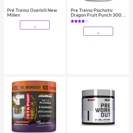
Pré Treino Overkill New
Pre Treino Psichotic
Millen
Dragon Fruit Punch 300g
- Demons Lab
_
_