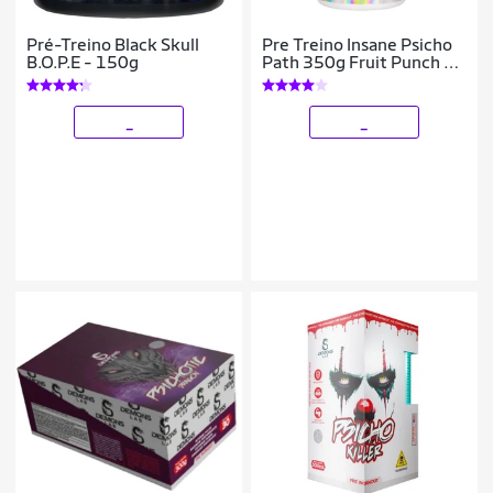
Pré-Treino Black Skull
Pre Treino Insane Psicho
B.O.P.E - 150g
Path 350g Fruit Punch -
Demons Lab
_
_