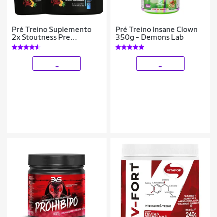
Pré Treino Suplemento
Pré Treino Insane Clown
2x Stoutness Pre
350g - Demons Lab
Workout Bulk Nutrition
_
_