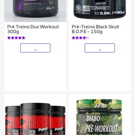
Pré Treino Dux Workout
Pré-Treino Black Skull
300g
B.O.P.E - 150g
_
_