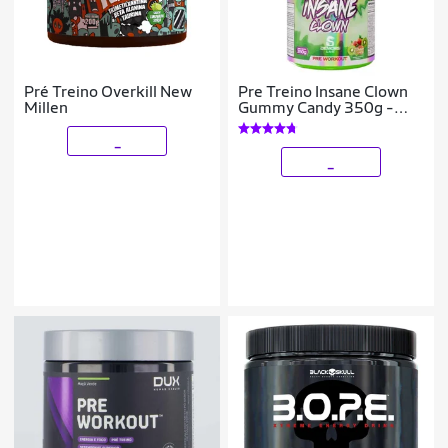
Pré Treino Overkill New
Pre Treino Insane Clown
Millen
Gummy Candy 350g -
Demons Lab
_
_